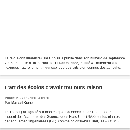
La revue consumériste Que Choisir a publié dans son numéro de septembre
2016 un article d’un journaliste, Erwan Seznec, intitulé « Traitements bio –
Toxiques naturellement » qui explique des faits bien connus des agriculteurs
et des spécialistes : l'agriculture...
L’art des écolos d’avoir toujours raison
Publié le 27/05/2016 à 09:16
Par
Marcel Kuntz
Le 18 mai j’ai signalé sur mon compte Facebook la parution du dernier
rapport de l’Académie des Sciences des Etats-Unis (NAS) sur les plantes
génétiquement ingéniérées (GE), comme on dit là-bas. Bref, les « OGM »
que toute la galaxie de l’écologie politique...