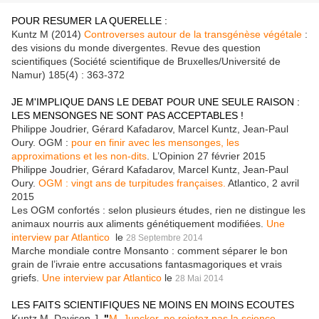
POUR RESUMER LA QUERELLE :
Kuntz M (2014)
Controverses autour de la transgénèse végétale
:
des visions du monde divergentes. Revue des question
scientifiques (Société scientifique de Bruxelles/Université de
Namur) 185(4) : 363-372
JE M'IMPLIQUE DANS LE DEBAT POUR UNE SEULE RAISON :
LES MENSONGES NE SONT PAS ACCEPTABLES !
Philippe Joudrier, Gérard Kafadarov, Marcel Kuntz, Jean-Paul
Oury. OGM :
pour en finir avec les mensonges, les
approximations et les non-dits
. L’Opinion 27 février 2015
Philippe Joudrier, Gérard Kafadarov, Marcel Kuntz, Jean-Paul
Oury.
OGM : vingt ans de turpitudes françaises.
Atlantico, 2 avril
2015
Les OGM confortés : selon plusieurs études, rien ne distingue les
animaux nourris aux aliments génétiquement modifiées.
Une
interview par Atlantico
le
28 Septembre 2014
Marche mondiale contre Monsanto : comment séparer le bon
grain de l’ivraie entre accusations fantasmagoriques et vrais
griefs.
Une interview par Atlantico
le
28 Mai 2014
LES FAITS SCIENTIFIQUES NE MOINS EN MOINS ECOUTES
Kuntz M, Davison J.
"
M. Juncker, ne rejetez pas la science