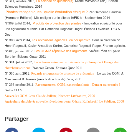
N° 314, octobre 2015,
La science en question(s)
,
Michel Wieviorka (dir.). Édition
Sciences Humaines, 2014
Plantes transgéniques : quelle évaluation éthique ?
Par Catherine Baudoin
(Hermann Éditions). Mis en ligne sur le site de l’AFIS le 18 décembre 2014
N°309, juillet 2014,
Produits de protection des plantes
- Innovation et sécurité pour
une agriculture durable. Par Catherine Regnault-Roger. Éditions Lavoisier, TEC &
Doc.
N° 308, avril 2014,
Les révolutions agricoles, en perspective
.
Sous la direction de
Henri Regnault, Xavier Arnault de Sartre, Catherine Regnault-Roger. France agricole.
Les OGM à l'épreuve des arguments
. Valérie Péan et Sylvie
N°303, janvier 2012,
Berthier. Éditions Quae, 2011
N° 301, juillet 2012,
Les sciences autrement - Eléments de philosophie à l'usage des
chercheurs curieux
. Francois Grison. Editions Quae 2011.
N° 300 avril 2012,
Regards critiques sur le principe de précaution
- Le cas des OGM
. A.
Marciano et B. Tourrès (sous la direction de). Vrin, 2011
N° 298 octobre 2011,
Rayonnements, OGM, nanotechnologie - Danger ou progrès ?
Guide CLCV
Sauvez les OGM. Jean-Claude Jaillette, Hachette Littératures, 2009
Agriculture durable & nouvelle révolution verte,
Gérard Kafadaroff
, Le Publieur, 2008
Partager