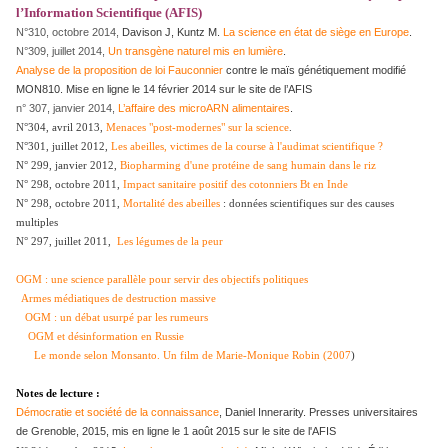
l’Information Scientifique (AFIS)
N°310, octobre 2014,
Davison J, Kuntz M.
La science en état de siège en Europe
.
N°309, juillet 2014,
Un transgène naturel mis en lumière
.
Analyse de la proposition de loi Fauconnier
contre le maïs génétiquement modifié
MON810. Mise en ligne le 14 février 2014 sur le site de l’AFIS
n° 307, janvier 2014,
L’affaire des microARN alimentaires
.
N°304, avril 2013,
Menaces "post-modernes" sur la science
.
N°301, juillet 2012,
Les abeilles, victimes de la course à l'audimat scientifique ?
N° 299, janvier 2012,
Biopharming d'une protéine de sang humain dans le riz
N° 298, octobre 2011,
Impact sanitaire positif des cotonniers Bt en Inde
N° 298, octobre 2011,
Mortalité des abeilles
: données scientifiques sur des causes
multiples
N° 297, juillet 2011,
Les légumes de la peur
OGM : une science parallèle pour servir des objectifs politiques
Armes médiatiques de destruction massive
OGM : un débat usurpé par les rumeurs
OGM et désinformation en Russie
Le monde selon Monsanto. Un film de Marie-Monique Robin (2007
)
Notes de lecture :
Démocratie et société de la connaissance
, Daniel Innerarity. Presses universitaires
de Grenoble, 2015, mis en ligne le 1 août 2015 sur le site de l'AFIS