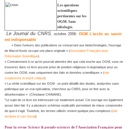
Les questions
scientifiques
pertinentes sur les
OGM. Sans
idéologie.
Le Journal du CNRS
, octobre 2006:
OGM L'accès au savoir
est indispensable
« Dans l’univers des publications se consacrant aux biotechnologies, l’ouvrage
de Marcel Kuntz occupe une place originale » (
Association Française pour
l’Information Scientifique
).
« Contrairement à ce qu’on pourrait attendre dès que cela touche aux OGM, vous ne
trouverez dans ce livre aucune prise de position religieuse ni dogmatique pour ou
contre les OGM, mais uniquement des faits et données scientifiques
» (
site
scepticisme et esprit critique
).
« La vérité scientifique sur les OGM : un point détaillé des études, analysées sans
polémique par un vrai spécialiste, chercheur au CNRS, pour en finir avec la
désinformation »
(
Christiane CHAVANE).
"Le sujet de ce livre est intéressant car totalement actuel. Cet ouvrage est également
assez bien fait. Il y a plusieurs schémas explicatifs permettant de mieux comprendre
de quoi il s'agit. Toutefois, les termes utilisés restent quelque peu complexes (
site
territoire et Lien Social
)
Pour la revue
Science & pseudo-sciences
de l’Association Française pour