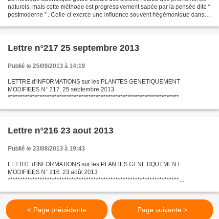
naturels, mais cette méthode est progressivement sapée par la pensée dite “
postmoderne ” . Celle-ci exerce une influence souvent hégémonique dans
les sciences humaines : dans nombre...
Lettre n°217 25 septembre 2013
Publié le 25/09/2013 à 14:19
LETTRE d'INFORMATIONS sur les PLANTES GENETIQUEMENT
MODIFIEES N° 217. 25 septembre 2013
**********************************************************************
LettreInfoPGM : pour s’abonner gratuitement à cette NewsLetter :
https://listes.ujf-grenoble.fr/sympa/info/lettreinfopgm...
Lettre n°216 23 aout 2013
Publié le 23/08/2013 à 19:43
LETTRE d'INFORMATIONS sur les PLANTES GENETIQUEMENT
MODIFIEES N° 216. 23 août 2013
**********************************************************************
LettreInfoPGM : pour s’abonner gratuitement à cette NewsLetter :
https://listes.ujf-grenoble.fr/sympa/info/lettreinfopgm...
< Page précédente
Page suivante >