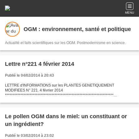
MENU
OGM : environnement, santé et politique
Actualité et faits scientifiques sur les OGM. Postmodernisme en science.
Lettre n°221 4 février 2014
Publié le 04/02/2014 à 20:43
LETTRE d'INFORMATIONS sur les PLANTES GENETIQUEMENT
MODIFIEES N° 221. 4 février 2014
**********************************************************************
LettreInfoPGM : l'ACTUALITE des PGM et d'autres sujets de débats. Pour
s'abonner: https://listes.ujf-grenoble.fr/sympa/info/lettreinfopgm...
Le pollen OGM dans le miel: un constituant or
un ingrédient?
Publié le 03/02/2014 à 23:02