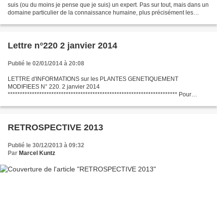
suis (ou du moins je pense que je suis) un expert. Pas sur tout, mais dans un
domaine particulier de la connaissance humaine, plus précisément les
sciences sociales et les politiques...
Lettre n°220 2 janvier 2014
Publié le 02/01/2014 à 20:08
LETTRE d'INFORMATIONS sur les PLANTES GENETIQUEMENT
MODIFIEES N° 220. 2 janvier 2014
********************************************************************** Pour
s'abonner gratuitement à cette NewsLetter: https://listes.ujf-
grenoble.fr/sympa/info/lettreinfopgm...
RETROSPECTIVE 2013
Publié le 30/12/2013 à 09:32
Par
Marcel Kuntz