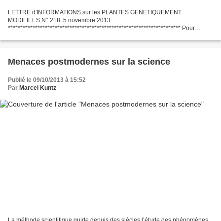
LETTRE d'INFORMATIONS sur les PLANTES GENETIQUEMENT
MODIFIEES N° 218. 5 novembre 2013
********************************************************************** Pour
s'abonner gratuitement à cette NewsLetter: https://listes.ujf-
grenoble.fr/sympa/info/lettreinfopgm...
Menaces postmodernes sur la science
Publié le 09/10/2013 à 15:52
Par
Marcel Kuntz
La méthode scientifique guide depuis des siècles l’étude des phénomènes