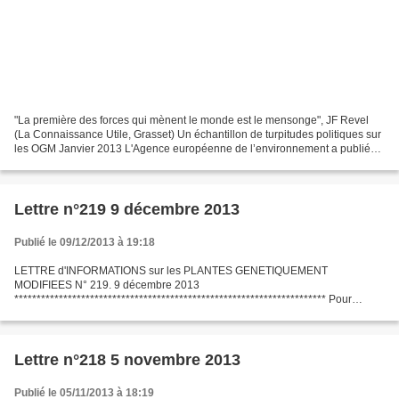
"La première des forces qui mènent le monde est le mensonge", JF Revel
(La Connaissance Utile, Grasset) Un échantillon de turpitudes politiques sur
les OGM Janvier 2013 L'Agence européenne de l’environnement a publié
son rapport « Late lessons from early...
Lettre n°219 9 décembre 2013
Publié le 09/12/2013 à 19:18
LETTRE d'INFORMATIONS sur les PLANTES GENETIQUEMENT
MODIFIEES N° 219. 9 décembre 2013
********************************************************************** Pour
s'abonner gratuitement à cette NewsLetter: https://listes.ujf-
grenoble.fr/sympa/info/lettreinfopgm...
Lettre n°218 5 novembre 2013
Publié le 05/11/2013 à 18:19