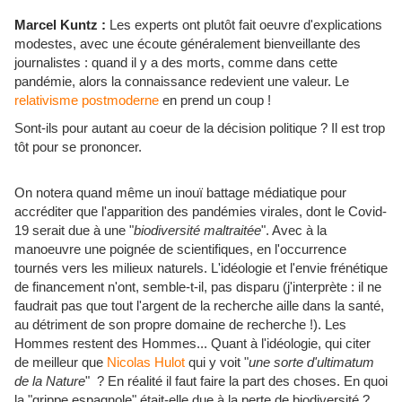
Marcel Kuntz :
Les experts ont plutôt fait oeuvre d'explications
modestes, avec une écoute généralement bienveillante des
journalistes : quand il y a des morts, comme dans cette
pandémie, alors la connaissance redevient une valeur. Le
relativisme postmoderne
en prend un coup !
Sont-ils pour autant au coeur de la décision politique ? Il est trop
tôt pour se prononcer.
On notera quand même un inouï battage médiatique pour
accréditer que l'apparition des pandémies virales, dont le Covid-
19 serait due à une "
biodiversité maltraitée
". Avec à la
manoeuvre une poignée de scientifiques, en l'occurrence
tournés vers les milieux naturels. L'idéologie et l'envie frénétique
de financement n'ont, semble-t-il, pas disparu (j'interprète : il ne
faudrait pas que tout l'argent de la recherche aille dans la santé,
au détriment de son propre domaine de recherche !). Les
Hommes restent des Hommes... Quant à l'idéologie, qui citer
de meilleur que
Nicolas Hulot
qui y voit "
une sorte d'ultimatum
de la Nature
" ? En réalité il faut faire la part des choses. En quoi
la "grippe espagnole" était-elle due à la perte de biodiversité ?