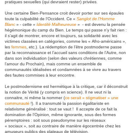
pratiques sexuelles (qui devraient rester) privées.
Une certaine Bien-Pensance croit devoir porter sur ses épaules
toute la culpabilité de l’Occident. Ce «
Sanglot de l’Homme
Blanc
» - cette
«
Identité Malheureuse
» - est devenu la pensée
hégémonique du camp du Bien. Le temps qui passe n’y fait rien :
il s’agit de montrer, encore et toujours, sa solidarité avec les
victimes classées en catégories, comme les « Afro-américains »,
les
femmes
, etc.). La rédemption de l’être postmoderne passe
par la reconnaissance et l’accueil sans conditions de l’Autre, non
dans son individuation (selon des valeurs chrétiennes, comme
l’amour du Prochain), mais comme un ensemble de
communautés idéalisées et condamnées à se vivre au travers
des fautes commises à leur encontre.
Le postmodernisme est hermétique à la critique, car il déconstruit
la notion de Vérité (y compris en science). Il ne veut ni la
connaitre, ni même la nommer (
ce serait « stigmatiser » une
communauté
!). Il a transmuté la passion égalitariste en
relativisme généralisé : tout se vaut ! Il accepte de ce fait la
domination de l’Opinion, même ignorante, sous des formes
péremptoires : soit sous pseudonyme sur les réseaux
« sociaux », soit au contraire de manière égocentrée chez les
amuseurs publics des plateaux de télévision.