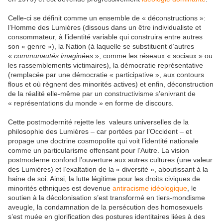
Celle-ci se définit comme un ensemble de « déconstructions »:
l’Homme des Lumières (dissous dans un être individualiste et
consommateur, à l’identité variable qui construira entre autres
son « genre »), la Nation (à laquelle se substituent d’autres
«
communautés imaginées
», comme les réseaux « sociaux » ou
les rassemblements victimaires), la démocratie représentative
(remplacée par une démocratie « participative », aux contours
flous et où règnent des minorités actives) et enfin, déconstruction
de la réalité elle-même par un constructivisme s’enivrant de
« représentations du monde » en forme de discours.
Cette postmodernité rejette les valeurs universelles de la
philosophie des Lumières – car portées par l’Occident – et
propage une doctrine cosmopolite qui voit l’identité nationale
comme un particularisme offensant pour l’Autre. La vision
postmoderne confond l’ouverture aux autres cultures (une valeur
des Lumières) et l’exaltation de la « diversité », aboutissant à la
haine de soi. Ainsi, la lutte légitime pour les droits civiques de
minorités ethniques est devenue
antiracisme idéologique
, le
soutien à la décolonisation s’est transformé en tiers-mondisme
aveugle, la condamnation de la persécution des homosexuels
s’est muée en glorification des postures identitaires liées à des