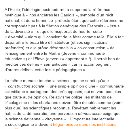
A l’Ecole, l’idéologie postmoderne a supprimé la référence
mythique à « nos ancêtres les Gaulois », symbole d’un récit
national, et donc honni. Le prétexte étant que cette référence ne
correspondait pas à la filiation génétique des Français - « issus
de la diversité » - et qu’elle risquerait de heurter cette
« diversité » alors qu’il convient de la fêter
comme telle
. Elle a fait
disparaître le beau titre d’Instituteur (et ses significations
profondes) et elle prône désormais la « co-construction » de
l’enseignement entre le Maître (devenu « communauté
éducative ») et l’Elève (devenu « apprenant » !). Il serait bon de
méditer ces délires « sémantiques » car ils accompagnent
d’autres délires, cette fois « pédagogiques ».
La même menace touche la science, qui ne serait qu’une
«
construction sociale
», une simple opinion d’une « communauté
scientifique » partageant des présupposés, qui ne vaut pas plus
que toute autre opinion. Relativisme oblige, les militants de
l’écologisme et les charlatans doivent être écoutés comme (voire
plus que) les scientifiques reconnus. Revêtant habilement les
habits de la démocratie, une perversion
démocratiste
exige que
la science devienne « citoyenne » ! L’imposture intellectuelle
« sociologisante » devient
hégémonique dans nos institutions