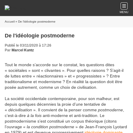
MENU
Accueil
» De l'idéologie postmoderne
De l'idéologie postmoderne
Publié le 03/11/2020 à 17:26
Par
Marcel Kuntz
Tout le monde s’accorde sur le constat, les questions dites
« sociétales » sont « clivantes ». Pour quelles raisons ? S’agit-il
de luttes entre « réactionnaires » et « progressistes » ? Entre
traditionalisme et modernisme ? En réalité la question doit être
posée autrement, comme un choix de civilisation.
La société occidentale contemporaine, pour son malheur, est
depuis quelques décennies la proie d’une tentative de
«
décivilisation
». Il convient de la penser comme
postmoderne
,
c’est-à-dire
à la fois
anti-moderne et anti-tradition. Le
postmodernisme s’est constitué un corpus théorique (citons
l’ouvrage «
la condition postmoderne
» de Jean-François Lyotard
en 1979) et est devenue progressivement
idéologie dominante
.