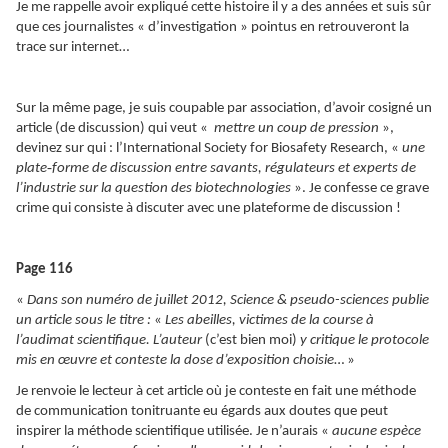
Je me rappelle avoir expliqué cette histoire il y a des années et suis sûr
que ces journalistes « d’investigation » pointus en retrouveront la
trace sur internet…
Sur la même page, je suis coupable par association, d’avoir cosigné un
article (de discussion) qui veut «
mettre un coup de pression
»,
devinez sur qui : l’International Society for Biosafety Research, «
une
‑
plate
forme de discussion entre savants, r
égulateurs et experts de
l’industrie sur la question des biotechnologies
». Je confesse ce grave
crime qui consiste à discuter avec une plateforme de discussion !
Page 116
«
Dans son numéro de juillet 2012, Science & pseudo-sciences publie
un article sous le titre :
«
Les abeilles, victimes de la course à
l’audimat scientifique. L’auteur
(c’est bien moi)
y critique le protocole
mis en œuvre et conteste la dose d’exposition choisie
… »
Je renvoie le lecteur à cet article où je conteste en fait une méthode
de communication tonitruante eu égards aux doutes que peut
inspirer la méthode scientifique utilisée. Je n’aurais «
aucune espèce