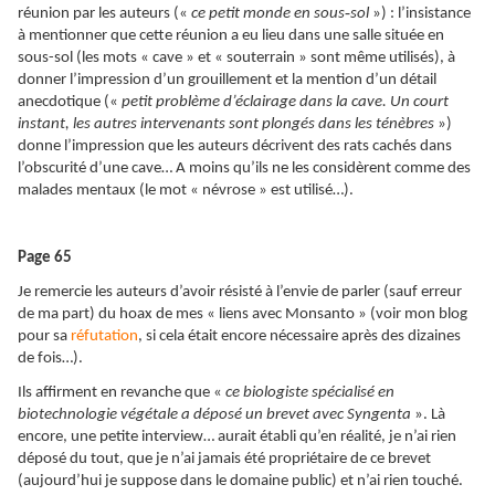
‑
réunion par les auteurs («
ce petit monde en sous
sol
») : l’insistance
à mentionner que cette réunion a eu lieu dans une salle située en
sous-sol (les mots « cave » et « souterrain » sont même utilisés), à
donner l’impression d’un grouillement et la mention d’un détail
anecdotique («
petit problème d’éclairage dans la cave. Un court
instant, les autres intervenants sont plongés dans les ténèbres
»)
donne l’impression que les auteurs décrivent des rats cachés dans
l’obscurité d’une cave… A moins qu’ils ne les considèrent comme des
malades mentaux (le mot « névrose » est utilisé…).
Page 65
Je remercie les auteurs d’avoir résisté à l’envie de parler (sauf erreur
de ma part) du hoax de mes « liens avec Monsanto » (voir mon blog
pour sa
réfutation
, si cela était encore nécessaire après des dizaines
de fois…).
Ils affirment en revanche que «
ce biologiste spécialisé en
biotechnologie végétale a déposé un brevet avec Syngenta
». Là
encore, une petite interview… aurait établi qu’en réalité, je n’ai rien
déposé du tout, que je n’ai jamais été propriétaire de ce brevet
(aujourd’hui je suppose dans le domaine public) et n’ai rien touché.