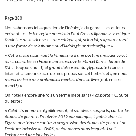
écologiste, tout justifie les attaques les plus violentes.
»
Page 280
Nous abordons ici la question de l’idéologie du genre… Les auteurs
écrivent : « …
le biologiste américain Paul Gross vilipende la « critique
féministe de la science » – une critique qui, selon lui, s’apparenterait
à une forme de relativisme ou d’idéologie antiscientifique
».
«
Cette prose assimilant le féminisme à une posture antiscience est
aussi colportée en France par le biologiste Marcel Kuntz, figure de
l’Afis
(toujours non !)
et grand défenseur du glyphosate
(voir sur
internet la teneur exacte de mes propos sur cet herbicide)
que nous
avons croisé à de nombreuses reprises dans ce livre
(oui, encore
merci !) ».
On notera encore une fois un terme méprisant («
colporté
»)… Suite
du texte :
‑
«
Celui
ci s’emporte régulièrement, et sur divers supports, contre les
études de genre ». En février 2019 par exemple, il publie dans Le
Figaro une tribune contre la progression des études de genre et de
l’écriture inclusive au CNRS, phénomènes dans lesquels il voit
l’existence d’une idéologie
».