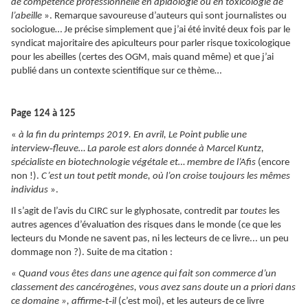
de compétence professionnelle en apidologie ou en toxicologie de
l’abeille
». Remarque savoureuse d’auteurs qui sont journalistes ou
sociologue… Je précise simplement que j’ai été invité deux fois par le
syndicat majoritaire des apiculteurs pour parler risque toxicologique
pour les abeilles (certes des OGM, mais quand même) et que j’ai
publié dans un contexte scientifique sur ce thème…
Page 124 à 125
«
à la fin du printemps 2019. En avril, Le Point publie une
‑
interview
fleuve… La parole est alors donnée à Marcel Kuntz,
spécialiste en biotechnologie végétale et… membre de l’Afis
(encore
non !).
C’est un tout petit monde, où l’on croise toujours les mêmes
individus
».
Il s’agit de l’avis du CIRC sur le glyphosate, contredit par
toutes
les
autres agences d’évaluation des risques dans le monde (ce que les
lecteurs du Monde ne savent pas, ni les lecteurs de ce livre... un peu
dommage non ?). Suite de ma citation :
«
Quand vous êtes dans une agence qui fait son commerce d’un
classement des cancérogènes, vous avez sans doute un a priori dans
‑
‑
ce domaine », affirme
t
il
(c’est moi), et les auteurs de ce livre