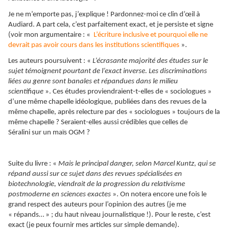
Je ne m’emporte pas, j’explique ! Pardonnez-moi ce clin d’œil à
Audiard. A part cela, c’est parfaitement exact, et je persiste et signe
(voir mon argumentaire : «
L’écriture inclusive et pourquoi elle ne
devrait pas avoir cours dans les institutions scientifiques
».
Les auteurs poursuivent : «
L’écrasante majorité des études sur le
sujet témoignent pourtant de l’exact inverse. Les discriminations
liées au genre sont banales et répandues dans le milieu
scientifique
». Ces études proviendraient-t-elles de « sociologues »
d’une même chapelle idéologique, publiées dans des revues de la
même chapelle, après relecture par des « sociologues » toujours de la
même chapelle ? Seraient-elles aussi crédibles que celles de
Séralini sur un maïs OGM ?
Suite du livre : «
Mais le principal danger, selon Marcel Kuntz, qui se
répand aussi sur ce sujet dans des revues spécialisées en
biotechnologie, viendrait de la progression du relativisme
postmoderne en sciences exactes
». On notera encore une fois le
grand respect des auteurs pour l’opinion des autres (je me
« répands… » ; du haut niveau journalistique !). Pour le reste, c’est
exact (je peux fournir mes articles sur simple demande).