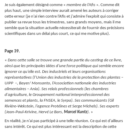
Je suis également désigné comme «
membre de l’Afis
». Comme dit
plus haut, une simple interview aurait amené les auteurs à corriger
cette erreur (je n’ai rien contre l’Afis et j’admire l’exploit qui consiste à
publier sa revue tous les trimestres, sans grands moyens, mais il me
semble que la situation actuelle nécessiterait de fournir des précisions
scientifiques dans un délai plus court, ce qui me motive plus).
Page 39.
«
Dans cette salle se trouve une grande partie du casting de ce livre,
ainsi que les principales idées d’une force politique qui semble encore
ignorer ce qu’elle est. Des industriels et leurs organisations
représentatives (l’Union des industries de la protection des plantes –
UIPP –, Bayer/ Monsanto, l’Association nationale des industries
alimentaires – Ania). Ses relais professionnels (les chambres
d’agriculture, le Groupement national interprofessionnel des
semences et plants, la FNSEA, le Syrpa). Ses communicants (Gil
‑
Rivière
Wekstein, l’agence Protéines et Serge Michels). Ses experts
‑
‑
(Jean
Paul
Krivine, Hervé Le Bars,
Marcel Kuntz
).
»
En réalité, je n’ai pas participé à une telle réunion. Ce qui est d’ailleurs
sans intérêt. Ce qui est plus intéressant est la description de cette