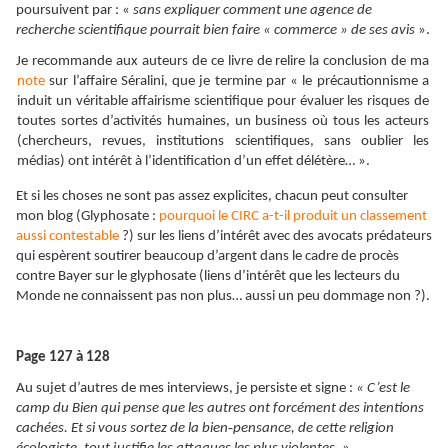
poursuivent par : «
sans expliquer comment une agence de
recherche scientifique pourrait bien faire « commerce » de ses avis
».
Je recommande aux auteurs de ce livre de relire la conclusion de ma
note
sur l’affaire Séralini, que je termine par « le précautionnisme a
induit un véritable affairisme scientifique pour évaluer les risques de
toutes sortes d’activités humaines, un business où tous les acteurs
(chercheurs, revues, institutions scientifiques, sans oublier les
médias) ont intérêt à l’identification d’un effet délétère… ».
Et si les choses ne sont pas assez explicites, chacun peut consulter
mon blog (Glyphosate :
pourquoi le CIRC a-t-il produit un classement
aussi contestable
?) sur les liens d’intérêt avec des avocats prédateurs
qui espèrent soutirer beaucoup d’argent dans le cadre de procès
contre Bayer sur le glyphosate (liens d’intérêt que les lecteurs du
Monde ne connaissent pas non plus… aussi un peu dommage non ?).
Page 127 à 128
Au sujet d’autres de mes interviews, je persiste et signe :
« C’est le
camp du Bien qui pense que les autres ont forcément des intentions
‑
cachées. Et si vous sortez de la bien
pensance, de cette religion