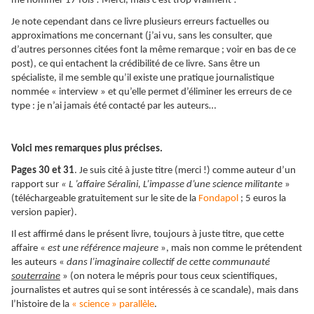
me nommer 17 fois ! Merci, mais c’est trop vraiment !
Je note cependant dans ce livre plusieurs erreurs factuelles ou
approximations me concernant (j’ai vu, sans les consulter, que
d’autres personnes citées font la même remarque ; voir en bas de ce
post), ce qui entachent la crédibilité de ce livre. Sans être un
spécialiste, il me semble qu’il existe une pratique journalistique
nommée « interview » et qu’elle permet d’éliminer les erreurs de ce
type : je n’ai jamais été contacté par les auteurs…
Voici mes remarques plus précises.
Pages 30 et 31
. Je suis cité à juste titre (merci !) comme auteur d’un
rapport sur
« L ’affaire Séralini, L’impasse d’une science militante
»
(téléchargeable gratuitement sur le site de la
Fondapol
; 5 euros la
version papier).
Il est affirmé dans le présent livre, toujours à juste titre, que cette
affaire «
est une référence majeure
», mais non comme le prétendent
les auteurs «
dans l’imaginaire collectif de cette communauté
souterraine
» (on notera le mépris pour tous ceux scientifiques,
journalistes et autres qui se sont intéressés à ce scandale), mais dans
l’histoire de la
« science » parallèle
.