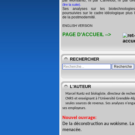
par Monsanto, ni par Carrefour, ni par Gr
(lire la suite)
.
Ses analyses sur les biotechnologie
poursuivies sur le cadre idéologique plus l
de la postmodernité.
ENGLISH VERSION
PAGE D'ACCUEIL -->
RECHERCHER
L'AUTEUR
Marcel Kuntz est biologiste,
directeur de reche
CNRS
et enseignant à l’Université
Grenoble-Alp
seules sources de revenus. Ses analyses n'eng
ses employeurs.
Nouvel ouvrage:
De la déconstruction au wokisme. La
menacée
.