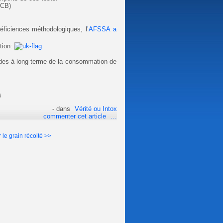
ACB)
éficiences méthodologiques, l
’AFSSA a
tion:
des à long terme de la consommation de
-
dans
Vérité ou Intox
commenter cet article
…
le grain récolté >>