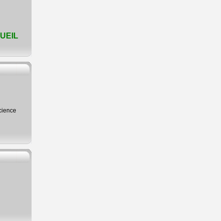
UEIL
science