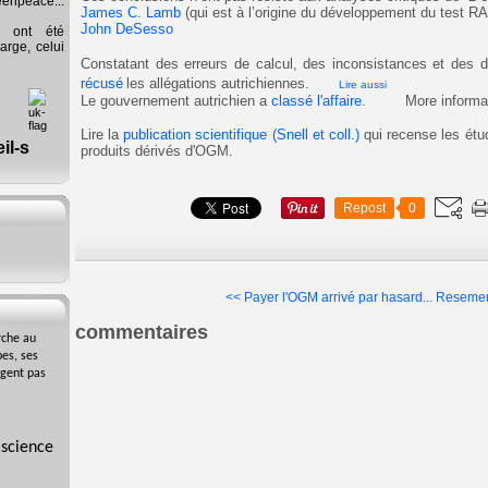
eenpeace...
James C. Lamb
(qui est à l’origine du développement du test R
John DeSesso
s ont été
arge, celui
Constatant des erreurs de calcul, des inconsistances et des
d
récusé
les allégations autrichiennes.
Lire aussi
Le gouvernement autrichien a
classé l'affaire
.
More informa
Lire la
publication scientifique (Snell et coll.)
qui recense les étu
produits dérivés d'OGM.
Repost
0
<< Payer l'OGM arrivé par hasard...
Resemer 
commentaires
rche au
es, ses
agent pas
 science