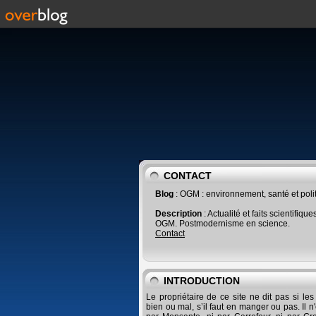
CONTACT
Blog
: OGM : environnement, santé et poli
Description
: Actualité et faits scientifique
OGM. Postmodernisme en science.
Contact
INTRODUCTION
Le propriétaire de ce site ne dit pas si le
bien ou mal, s’il faut en manger ou pas. Il n