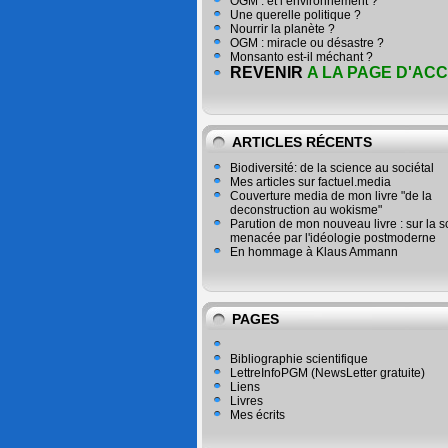
OGM : et l’environnement ?
Une querelle politique ?
Nourrir la planète ?
OGM : miracle ou désastre ?
Monsanto est-il méchant ?
REVENIR
A LA PAGE D'ACC
ARTICLES RÉCENTS
Biodiversité: de la science au sociétal
Mes articles sur factuel.media
Couverture media de mon livre "de la
deconstruction au wokisme"
Parution de mon nouveau livre : sur la 
menacée par l'idéologie postmoderne
En hommage à Klaus Ammann
PAGES
Bibliographie scientifique
LettreInfoPGM (NewsLetter gratuite)
Liens
Livres
Mes écrits