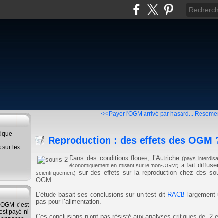
<< Payer l'OGM arrivé par hasard...
Resemer 
tique
Reproduction : des effets des OGM 
s sur les
Dans des conditions floues, l’Autriche
(pays interdis
a fait diffus
économiquement en misant sur le ‘non-OGM’)
sur des effets sur la reproduction chez des s
scientifiquement)
OGM.
L’étude basait ses conclusions sur un test dit
RACB
largement u
pas pour l’alimentation.
s OGM c’est
'est payé ni
Ces conclusions n’ont pas résisté aux analyses critiques de 2 e