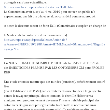
portugais sans base scientifique.
h
ttp://www.efsa.europa.eu/fr/scdocs/scdoc/1500.htm
La Commission avait jusqu’au 4 mai 2010 pour statuer, ce qu'elle n’a
apparemment pas fait : le décret est donc considéré comme approuvé.
A noter, le discours récent de John Dalli (Commissaire européen en charge de
la Santé et de la Protection des consommateurs) :
http://europa.eu/rapid/pressReleasesAction.do?
reference=SPEECH/10/228&format=HTML&aged=0&language=EN&guiLa
nguage=en
------------------------------------------------------------------------------
Un NOUVEL INSECTE NUISIBLE PROFITE de la BAISSE de l'USAGE
des INSECTICIDES PERMISE PAR LES COTONNIERS GM pour PROLIFE
RER
------------------------------------------------------------------------------
Une étude chinoise montre que des mirides (punaises), précédemment contrô
lées
(avant l'utilisation de PGM) par les traitements insecticides à large spectre
contre le ravageur principal des cotonniers, la chenille Helicoverpa
armigera, sont progressivement devenues l'insecte nuisible principal des
cotonniers Bt (qui sont protégés contre la chenille et nécessitent ainsi
moins de traitement insecticide contre elle). Ce problème expliquerait