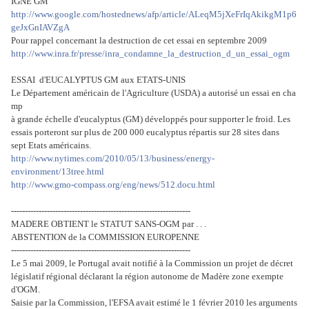
IGNE GM
http://www.google.com/hostednews/afp/article/ALeqM5jXeFrIqAkikgM1p6
geJxGnIAVZgA
Pour rappel concernant la destruction de cet essai en septembre 2009
http://www.inra.fr/presse/inra_condamne_la_destruction_d_un_essai_ogm
ESSAI d'EUCALYPTUS GM aux ETATS-UNIS
Le Département américain de l'Agriculture (USDA) a autorisé un essai en cha
mp
à grande échelle d'eucalyptus (GM) développés pour supporter le froid. Les
essais porteront sur plus de 200 000 eucalyptus répartis sur 28 sites dans
sept Etats américains.
http://www.nytimes.com/2010/05/13/business/energy-
environment/13tree.html
http://www.gmo-compass.org/eng/news/512.docu.html
-----------------------------------------------------------------
MADERE OBTIENT le STATUT SANS-OGM par . . .
ABSTENTION de la COMMISSION EUROPENNE
-----------------------------------------------------------------
Le 5 mai 2009, le Portugal avait notifié à la Commission un projet de décret
législatif régional déclarant la région autonome de Madère zone exempte
d'OGM
.
Saisie par la Commission, l'EFSA avait estimé le 1 février 2010 les arguments