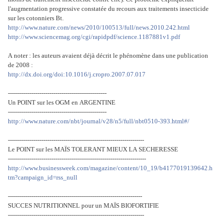
l'augmentation progressive constatée du recours aux traitements insecticide
sur les cotonniers Bt.
http://www.nature.com/news/2010/100513/full/news.2010.242.html
http://www.sciencemag.org/cgi/rapidpdf/science.1187881v1.pdf
A noter : les auteurs avaient déjà décrit le phénomène dans une publication
de 2008 :
http://dx.doi.org/doi:10.1016/j.cropro.2007.07.017
--------------------------------------------------
Un POINT sur les OGM en ARGENTINE
--------------------------------------------------
http://www.nature.com/nbt/journal/v28/n5/full/nbt0510-393.html#/
---------------------------------------------------------------------
Le POINT sur les MAÏS TOLERANT MIEUX LA SECHERESSE
----------------------------------------------------------------------
http://www.businessweek.com/magazine/content/10_19/b4177019139642.h
tm?campaign_id=rss_null
--------------------------------------------------------------------
SUCCES NUTRITIONNEL pour un MAÏS BIOFORTIFIE
---------------------------------------------------------------------