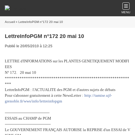
MENU
Accueil
» LettreInfoPGM n°172 20 mai 10
LettreInfoPGM n°172 20 mai 10
Publié le 20/05/2010 à 12:25
LETTRE d'INFORMATIONS sur les PLANTES GENETIQUEMENT MODIFI
EES
N° 172. 20 mai 10
***********************************************************
***
LettreInfoPGM : l'ACTUALITE des PGM et d'autres sujets de débats
Pour s'abonner gratuitement à cette NewsLetter :
http://tamise.ujf-
grenoble.fr/wws/info/lettreinfopgm
-------------------------------------
ESSAIS au CHAMP de PGM
--------------------------------------
Le GOUVERNEMENT FRANÇAIS AUTORISE la REPRISE d'un ESSAI de V