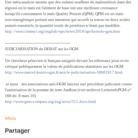
Une méta-analyse montre que des enfants souffrant de malnutrition dans des
régions où le maïs est l'aliment de base ont une meilleure croissance
lorsqu'ils consomment le maïs Quality Protein (QPM). QPM est un maïs
non-transgénique portant une mutation qui accroît la teneur en deux acides
aminés essentiels, la quantité totale de protéines n’étant pas modifiée.
http://www.cimmyt.org/english/wps/news/2010/apr/kernels-qpm.htm
-----------------------------------------------------
JUDICIARISATION du DEBAT sur les OGM
-----------------------------------------------------
Un chercheur péruvien et français assignés devant les tribunaux pour avoir
critiqué publiquement la valeur de publications alarmistes sur les OGM
http://www.marcel-kuntz-ogm.fr/article-judiciarisation-50601917.html
et aussi : des associations anti-OGM lancent une procédure judiciaire contre
l'autorisation de la pomme de terre Amflora (voir archives LettreinfoPGM n°
168 du 8 mars 10)
http://www.gmo-compass.org/eng/news/511.docu.html
#Actu
Partager