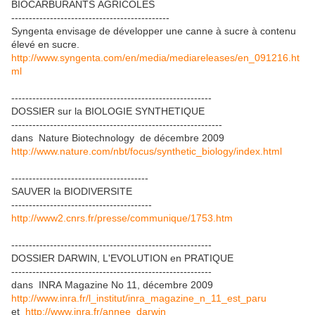
BIOCARBURANTS AGRICOLES
---------------------------------------------
Syngenta envisage de développer une canne à sucre à contenu
élevé en sucre.
http://www.syngenta.com/en/media/mediareleases/en_091216.ht
ml
---------------------------------------------------------
DOSSIER sur la BIOLOGIE SYNTHETIQUE
------------------------------------------------------------
dans Nature Biotechnology de décembre 2009
http://www.nature.com/nbt/focus/synthetic_biology/index.html
---------------------------------------
SAUVER la BIODIVERSITE
----------------------------------------
http://www2.cnrs.fr/presse/communique/1753.htm
---------------------------------------------------------
DOSSIER DARWIN, L'EVOLUTION en PRATIQUE
---------------------------------------------------------
dans INRA Magazine No 11, décembre 2009
http://www.inra.fr/l_institut/inra_magazine_n_11_est_paru
et
http://www.inra.fr/annee_darwin