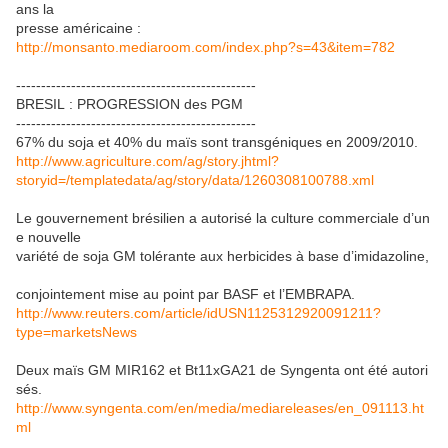
ans la
presse américaine :
http://monsanto.mediaroom.com/index.php?s=43&item=782
------------------------------------------------
BRESIL : PROGRESSION des PGM
------------------------------------------------
67% du soja et 40% du maïs sont transgéniques en 2009/2010.
http://www.agriculture.com/ag/story.jhtml?
storyid=/templatedata/ag/story/data/1260308100788.xml
Le gouvernement brésilien a autorisé la culture commerciale d’un
e nouvelle
variété de soja GM tolérante aux herbicides à base d’imidazoline,
conjointement mise au point par BASF et l’EMBRAPA.
http://www.reuters.com/article/idUSN1125312920091211?
type=marketsNews
Deux maïs GM MIR162 et Bt11xGA21 de Syngenta ont été autori
sés.
http://www.syngenta.com/en/media/mediareleases/en_091113.ht
ml