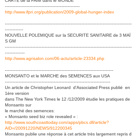
CARTE de la FAIM dans le MONDE
-------------------------------------------------
http://www.ifpri.org/publication/2009-global-hunger-index
-----------------------------------------------------------------------------------
------------
NOUVELLE POLEMIQUE sur la SECURITE SANITAIRE de 3 MAÏ
S GM
-----------------------------------------------------------------------------------
-------------
http://www.agrisalon.com/06-actu/article-23334.php
-----------------------------------------------------------------------
MONSANTO et le MARCHE des SEMENCES aux USA
---------------------------------------------------------------------
Un article de Christopher Leonard d'Associated Press publié en
1ère version
dans The New York Times le 12 /12/2009 étudie les pratiques de
Monsanto sur
le marché des semences:
« Monsanto seed biz role revealed » :
http://www.southcoasttoday.com/apps/pbcs.dll/article?
AID=/20091220/NEWS/912200345
Monsanto publie une réponse à cet article très largement repris d