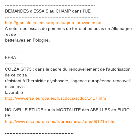
-----------------------------------------------------------
DEMANDES d’ESSAIS au CHAMP dans l’UE
-------------------------------------------------------------
http://gmoinfo.jrc.ec.europa.eu/gmp_browse.aspx
A noter des essais de pommes de terre et pétunias en Allemagne
et de
betteraves en Pologne.
------------
EFSA
------------
COLZA GT73 : dans le cadre du renouvellement de l’autorisation
de ce colza
résistant à l’herbicide glyphosate, l’agence européenne renouvell
e son avis
favorable
http://www.efsa.europa.eu/fr/scdocs/scdoc/1417.htm
NOUVELLE ETUDE sur la MORTALITE des ABEILLES en EURO
PE
http://www.efsa.europa.eu/fr/press/news/amu091215.htm
---------------------------------------------