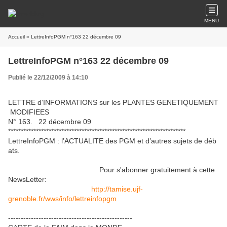
MENU
Accueil
» LettreInfoPGM n°163 22 décembre 09
LettreInfoPGM n°163 22 décembre 09
Publié le 22/12/2009 à 14:10
LETTRE d’INFORMATIONS sur les PLANTES GENETIQUEMENT
MODIFIEES
N° 163. 22 décembre 09
**********************************************************************
LettreInfoPGM : l’ACTUALITE des PGM et d’autres sujets de déb
ats.
Pour s'abonner gratuitement à cette
NewsLetter:
http://tamise.ujf-
grenoble.fr/wws/info/lettreinfopgm
-------------------------------------------------