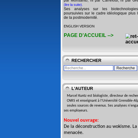
par Monsanto, ni par Carrefour, ni par Gr
(lire la suite)
.
Ses analyses sur les biotechnologie
poursuivies sur le cadre idéologique plus l
de la postmodernité.
ENGLISH VERSION
PAGE D'ACCUEIL -->
RECHERCHER
L'AUTEUR
Marcel Kuntz est biologiste,
directeur de reche
CNRS
et enseignant à l’Université
Grenoble-Alp
seules sources de revenus. Ses analyses n'eng
ses employeurs.
Nouvel ouvrage:
De la déconstruction au wokisme. La
menacée
.