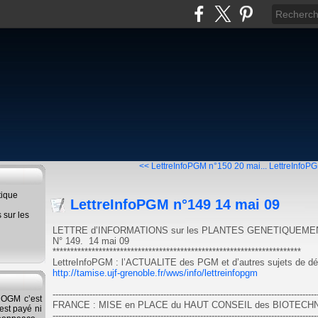
<< LettreInfoPGM n°150 20 mai...
LettreInfoPG
tique
LettreInfoPGM n°149 14 mai 09
s sur les
LETTRE d’INFORMATIONS sur les PLANTES GENETIQUEME
N° 149. 14 mai 09
**********************************************************************
LettreInfoPGM : l’ACTUALITE des PGM et d’autres sujets de d
http://tamise.ujf-grenoble.fr/wws/info/lettreinfopgm
---------------------------------------------------------------------------------------------
s OGM c’est
FRANCE : MISE en PLACE du HAUT CONSEIL des BIOTEC
'est payé ni
---------------------------------------------------------------------------------------------