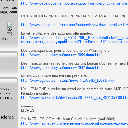
eenpeace...
http://www.developpement-durable.gouv.fr/article.php3?id_articl
s ont été
--------------------------------------------------------------------------------------------
arge, celui
INTERDICTION de la CULTURE de MAÏS GM en ALLEMAGNE (s
---------------------------------------------------------------------------------------------
http://www.agbios.com/main.php?action=ShowNewsItem&id=10
La lettre officielle des autorités allemandes:
http://www.bvl.bund.de/cln_027/DE/08__PresseInfothek/00__d
mplateId=raw,property=publicationFile.pdf/mon_810_bescheid.pd
Des conséquences pour la recherche en Allemagne ?
http://www.gmo-safety.eu/en/news/684.docu.html
Des impacts sur les recherches qui ont besoin d'utiliser le maïs 
http://www.gmo-safety.eu/en/news/682.docu.html
MONSANTO perd une bataille judiciaire:
http://www.agbios.com/static/news/NEWSID_10671.php
L'ALLEMAGNE autorise un essai de la pomme de terre AMFLO
rche au
l’amidon modifié :
es, ses
http://www.dw-world.de/dw/function/0,,12215_cid_4211054,00.ht
agent pas
----------
LIVRES
----------
 science
SAUVEZ LES OGM, de Jean-Claude Jaillette (mai 2009)
http://www.hachette-livre.fr/livre/jean-claude-jaillette-sauvez-le