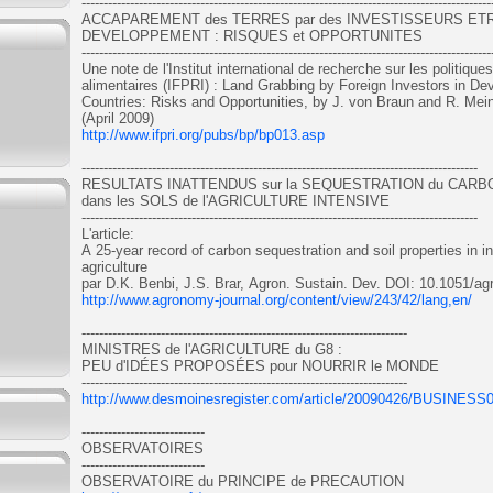
---------------------------------------------------------------------------------------------
ACCAPAREMENT des TERRES par des INVESTISSEURS ETR
DEVELOPPEMENT : RISQUES et OPPORTUNITES
---------------------------------------------------------------------------------------------
Une note de l'Institut international de recherche sur les politique
alimentaires (IFPRI) : Land Grabbing by Foreign Investors in De
Countries: Risks and Opportunities, by J. von Braun and R. Me
(April 2009)
http://www.ifpri.org/pubs/bp/bp013.asp
------------------------------------------------------------------------------------------
RESULTATS INATTENDUS sur la SEQUESTRATION du CAR
dans les SOLS de l'AGRICULTURE INTENSIVE
------------------------------------------------------------------------------------------
L'article:
A 25-year record of carbon sequestration and soil properties in i
agriculture
par D.K. Benbi, J.S. Brar, Agron. Sustain. Dev. DOI: 10.1051/a
http://www.agronomy-journal.org/content/view/243/42/lang,en/
--------------------------------------------------------------------------
MINISTRES de l'AGRICULTURE du G8 :
PEU d'IDÉES PROPOSÉES pour NOURRIR le MONDE
--------------------------------------------------------------------------
http://www.desmoinesregister.com/article/20090426/BUSINE
----------------------------
OBSERVATOIRES
----------------------------
OBSERVATOIRE du PRINCIPE de PRECAUTION