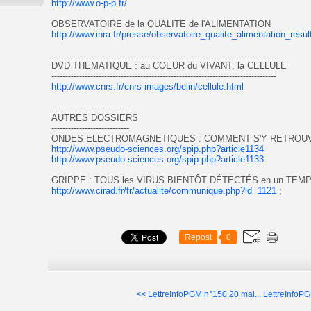
http://www.o-p-p.fr/
OBSERVATOIRE de la QUALITE de l'ALIMENTATION
http://www.inra.fr/presse/observatoire_qualite_alimentation_resu
---------------------------------------------------------------------------------
DVD THEMATIQUE : au COEUR du VIVANT, la CELLULE
---------------------------------------------------------------------------------
http://www.cnrs.fr/cnrs-images/belin/cellule.html
----------------------------
AUTRES DOSSIERS
----------------------------
ONDES ELECTROMAGNETIQUES : COMMENT S'Y RETROU
http://www.pseudo-sciences.org/spip.php?article1134
http://www.pseudo-sciences.org/spip.php?article1133
GRIPPE : TOUS les VIRUS BIENTÔT DÉTECTÉS en un TE
http://www.cirad.fr/fr/actualite/communique.php?id=1121
;
Repost
0
<< LettreInfoPGM n°150 20 mai...
LettreInfoPG