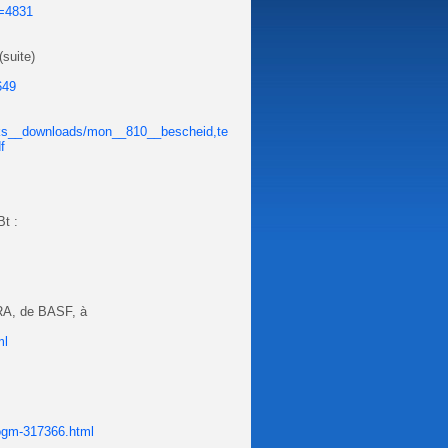
e=4831
uite)
649
oks__downloads/mon__810__bescheid,te
f
Bt :
RA, de BASF, à
ml
s-ogm-317366.html