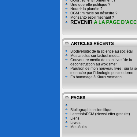
OGM : et l’environnement ?
Une querelle politique ?
Nourrir la planète ?
OGM : miracle ou désastre ?
Monsanto est-il méchant ?
REVENIR
A LA PAGE D'ACC
ARTICLES RÉCENTS
Biodiversité: de la science au sociétal
Mes articles sur factuel.media
Couverture media de mon livre "de la
deconstruction au wokisme"
Parution de mon nouveau livre : sur la 
menacée par l'idéologie postmoderne
En hommage à Klaus Ammann
PAGES
Bibliographie scientifique
LettreInfoPGM (NewsLetter gratuite)
Liens
Livres
Mes écrits