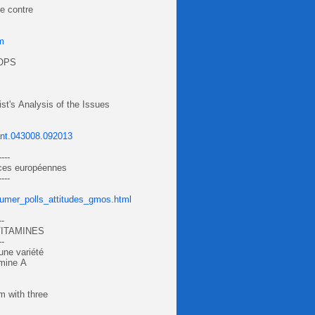
ue contre
m
OPS
s Analysis of the Issues
lant.043008.092013
----
ces européennes
----
umer_polls_attitudes_gmos.html
--
VITAMINES
--
une variété
amine A
rm with three