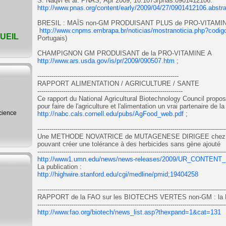
S. Naqvi et al. PNAS, Apr 2009; 10.1073/pnas.0901412106.
http://www.pnas.org/content/early/2009/04/27/0901412106.abstra
BRESIL : MAÏS non-GM PRODUISANT PLUS de PRO-VITAMI
http://www.cnpms.embrapa.br/noticias/mostranoticia.php?codi
UEIL
Portugais)
CHAMPIGNON GM PRODUISANT de la PRO-VITAMINE A
http://www.ars.usda.gov/is/pr/2009/090507.htm
;
----------------------------------------------------------------------
RAPPORT ALIMENTATION / AGRICULTURE / SANTE
------------------------------------------------------------------------
Ce rapport du National Agricultural Biotechnology Council propo
pour faire de l'agriculture et l'alimentation un vrai partenaire de la
science
http://nabc.cals.cornell.edu/pubs/AgFood_web.pdf
;
---------------------------------------------------------------------------------------------
Une METHODE NOVATRICE de MUTAGENESE DIRIGEE chez
pouvant créer une tolérance à des herbicides sans gène ajouté
---------------------------------------------------------------------------------------------
http://www1.umn.edu/news/news-releases/2009/UR_CONTENT_
La publication :
http://highwire.stanford.edu/cgi/medline/pmid;19404258
---------------------------------------------------------------------------------------------
RAPPORT de la FAO sur les BIOTECHS VERTES non-GM : 
---------------------------------------------------------------------------------------------
http://www.fao.org/biotech/news_list.asp?thexpand=1&cat=131