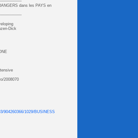
------------------
ANGERS dans les PAYS en
------------------
s
veloping
inzen-Dick
BONE
ntensive
gro/2008070
SS03/904260366/1029/BUSINESS