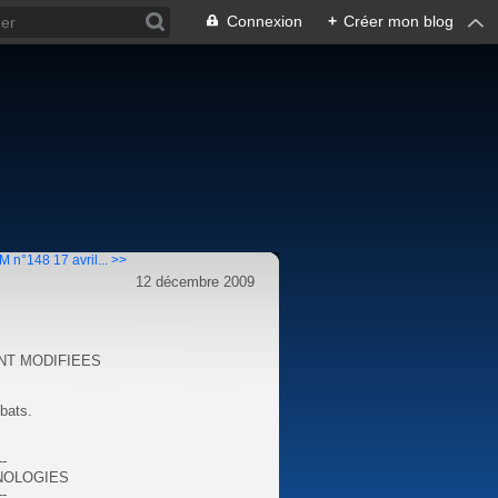
Connexion
+
Créer mon blog
M n°148 17 avril... >>
12 décembre 2009
NT MODIFIEES
ébats.
--
HNOLOGIES
--