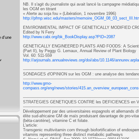
NB. Il s'agit du journaliste qui avait lancé la campagne médiatiq
les OGM en titrant
« Alerte au soja fou » (Libération, 1 novembre 1996)
http://pfmp.wisc.edu/masters/memoire_OGM_08_03_sect_III.ht
ENVIRONMENTAL IMPACT OF GENETICALLY MODIFIED CR
Edited by N Ferry
http://www.cabi.org/bk_BookDisplay.asp?PID=2087
e d'une
GENETICALLY ENGINEERED PLANTS AND FOODS: A Scientist'
(Part II), by Peggy G. Lemaux, Annual Review of Plant Biology
Vol. 60: 511-559
http://arjournals.annualreviews.org/doi/abs/10.1146/annurev.arp
---------------------------------------------------------------------------------------------
SONDAGES d'OPINION sur les OGM : une analyse des tendan
---------------------------------------------------------------------------------------------
http://www.gmo-
compass.org/eng/news/stories/415.an_overview_european_cons
---------------------------------------------------------------------------------------------
STRATEGIES GENETIQUES CONTRE les DEFICIENCES en 
---------------------------------------------------------------------------------------------
Développement par des universitaires espagnols et allemands d'
élite sud-africaine GM de maïs produisant davantage de pro-vit
(béta-carotène), vitamine C et folate.
L'article:
Transgenic multivitamin corn through biofortification of endospe
vitamins representing three distinct metabolic pathways