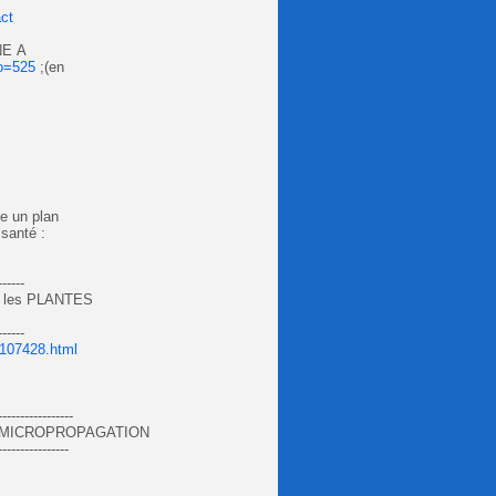
ct
NE A
go=525
;(en
se un plan
 santé :
------
 les PLANTES
------
107428.html
-----------------
la MICROPROPAGATION
----------------