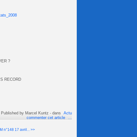
ltats_2008
VER ?
MPS RECORD
Published by Marcel Kuntz
-
dans
Actu
commenter cet article
…
M n°148 17 avril... >>