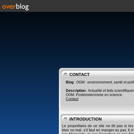
CONTACT
Blog
: OGM : environnement, santé et poli
Description
: Actualité et faits scientifique
OGM. Postmodernisme en science.
Contact
INTRODUCTION
Le propriétaire de ce site ne dit pas si le
bien ou mal, s’il faut en manger ou pas. Il n