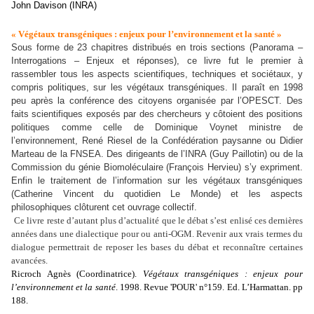
John Davison (INRA)
« Végétaux transgéniques : enjeux pour l’environnement et la santé »
Sous forme de 23 chapitres distribués en trois sections (Panorama –
Interrogations – Enjeux et réponses), ce livre fut le premier à
rassembler tous les aspects scientifiques, techniques et sociétaux, y
compris politiques, sur les végétaux transgéniques. Il paraît en 1998
peu après la conférence des citoyens organisée par l’OPESCT. Des
faits scientifiques exposés par des chercheurs y côtoient des positions
politiques comme celle de Dominique Voynet ministre de
l’environnement, René Riesel de la Confédération paysanne ou Didier
Marteau de la FNSEA. Des dirigeants de l’INRA (Guy Paillotin) ou de la
Commission du génie Biomoléculaire (François Hervieu) s’y expriment.
Enfin le traitement de l’information sur les végétaux transgéniques
(Catherine Vincent du quotidien Le Monde) et les aspects
philosophiques clôturent cet ouvrage collectif.
Ce livre reste d’autant plus d’actualité que le débat s’est enlisé ces dernières
années dans une dialectique pour ou anti-OGM. Revenir aux vrais termes du
dialogue permettrait de reposer les bases du débat et reconnaître certaines
avancées.
Ricroch Agnès (Coordinatrice).
Végétaux transgéniques : enjeux pour
l’environnement et la santé
. 1998. Revue 'POUR' n°159. Ed. L’Harmattan. pp
188.