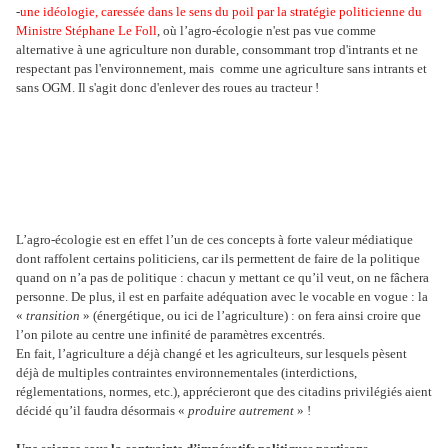
-
une idéologie, caressée dans le sens du poil par la stratégie politicienne du
Ministre Stéphane Le Foll
, où l’agro-écologie n'est pas vue
comme
alternative à une agriculture non durable, consommant trop d'intrants et ne
respectant pas l'environnement
, mais comme
une agriculture sans intrants et
sans OGM. Il s'agit donc d'enlever des roues au tracteur !
L’agro-écologie est en effet l’un de ces concepts à forte valeur médiatique
dont raffolent certains politiciens, car ils permettent de faire de la politique
quand on n’a pas de politique : chacun y mettant ce qu’il veut, on ne fâchera
personne. De plus, il est en parfaite adéquation avec le vocable en vogue : la
«
transition
» (énergétique, ou ici de l’agriculture) : on fera ainsi croire que
l’on pilote au centre une infinité de paramètres excentrés.
En fait, l’agriculture a déjà changé et les agriculteurs, sur lesquels pèsent
déjà de multiples contraintes environnementales (interdictions,
réglementations, normes, etc.), apprécieront que des citadins privilégiés aient
décidé qu’il faudra désormais «
produire autrement
» !