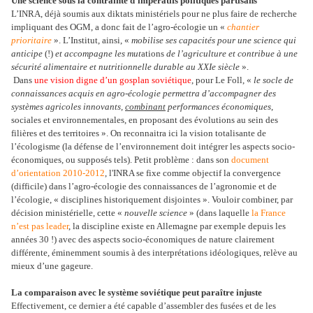
Une science sous la contrainte d’impératifs politiques partisans
L’INRA, déjà soumis aux diktats ministériels pour ne plus faire de recherche
impliquant des OGM, a donc fait de l’agro-écologie un «
chantier
prioritaire
». L’Institut, ainsi, «
mobilise ses capacités pour une science qui
anticipe
(!)
et accompagne les mut
ations
de l’agriculture et contribue à une
sécurité alimentaire et nutritionnelle durable au XXIe siècle
».
Dans
une vision digne d’un gosplan soviétique
, pour Le Foll, «
le socle de
connaissances acquis en agro-écologie permettra d’accompagner des
systèmes agricoles innovants,
combinant
performances économiques
,
sociales et environnementales, en proposant des évolutions au sein des
filières et des territoires ». On reconnaitra ici la vision totalisante de
l’écologisme (la défense de l’environnement doit intégrer les aspects socio-
économiques, ou supposés tels). Petit problème : dans son
document
d’orientation 2010-2012
, l'INRA se fixe comme objectif la convergence
(difficile) dans l’agro-écologie des connaissances de l’agronomie et de
l’écologie, « disciplines historiquement disjointes ». Vouloir combiner, par
décision ministérielle, cette «
nouvelle science
» (dans laquelle
la France
n’est pas leader
, la discipline existe en Allemagne par exemple depuis les
années 30 !) avec des aspects socio-économiques de nature clairement
différente, éminemment soumis à des interprétations idéologiques, relève au
mieux d’une gageure.
La comparaison avec le système soviétique peut paraître injuste
Effectivement, ce dernier a été capable d’assembler des fusées et de les