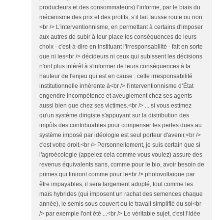
producteurs et des consommateurs) l’informe, par le biais du
mécanisme des prix et des profits, s’il fait fausse route ou non.
<br /> L'interventionnisme, en permettant à certains d'imposer
aux autres de subir à leur place les conséquences de leurs
choix - c'est-à-dire en instituant l'irresponsabilité - fait en sorte
que ni les<br /> décideurs ni ceux qui subissent les décisions
n'ont plus intérêt à s'informer de leurs conséquences à la
hauteur de l'enjeu qui est en cause : cette irresponsabilité
institutionnelle inhérente à<br /> l'interventionnisme d’État
engendre incompétence et aveuglement chez ses agents
aussi bien que chez ses victimes.<br /> ... si vous estimez
qu'un système dirigiste s'appuyant sur la distribution des
impôts des contribuables pour compenser les pertes dues au
système imposé par idéologie est seul porteur d'avenir,<br />
c'est votre droit.<br /> Personnellement, je suis certain que si
l'agroécologie (appelez cela comme vous voulez) assure des
revenus équivalents sans, comme pour le bio, avoir besoin de
primes qui finiront comme pour le<br /> photovoltaïque par
être impayables, il sera largement adopté, tout comme les
maïs hybrides (qui imposent un rachat des semences chaque
année), le semis sous couvert ou le travail simplifié du sol<br
/> par exemple l'ont été ...<br /> Le véritable sujet, c'est l’idée