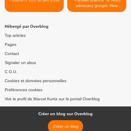
< Lettre n°225 30 juin 2014
“Parallel science” of NGO
advocacy groups: How
post-modernism
encourages pseudo-
science >
Hébergé par Overblog
Top articles
Pages
Contact
Signaler un abus
C.G.U.
Cookies et données personnelles
Préférences cookies
Voir le profil de Marcel Kuntz sur le portail Overblog
Créer un blog sur Overblog
Créer un blog