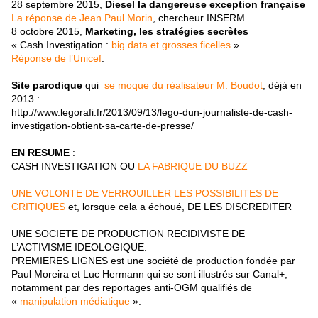
28 septembre 2015,
Diesel la dangereuse exception française
La réponse de Jean Paul Morin
, chercheur INSERM
8 octobre 2015,
Marketing, les stratégies secrètes
« Cash Investigation :
big data et grosses ficelles
»
Réponse de l’Unicef
.
Site parodique
qui
se moque du réalisateur M. Boudot
, déjà en
2013 :
http://www.legorafi.fr/2013/09/13/lego-dun-journaliste-de-cash-
investigation-obtient-sa-carte-de-presse/
EN RESUME
:
CASH INVESTIGATION OU
LA FABRIQUE DU BUZZ
UNE VOLONTE DE VERROUILLER LES POSSIBILITES DE
CRITIQUES
et, lorsque cela a échoué, DE LES DISCREDITER
UNE SOCIETE DE PRODUCTION RECIDIVISTE DE
L’ACTIVISME IDEOLOGIQUE.
PREMIERES LIGNES est une société de production fondée par
Paul Moreira et Luc Hermann qui se sont illustrés sur Canal+,
notamment par des reportages anti-OGM qualifiés de
«
manipulation médiatique
».