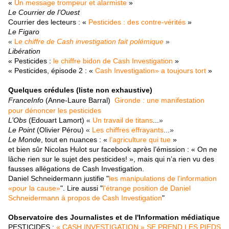
«
Un message trompeur et alarmiste
»
Le Courrier de l’Ouest
Courrier des lecteurs : «
Pesticides : des contre-vérités
»
Le Figaro
«
L
e chiffre de Cash investigation fait polémique
»
Libération
« Pesticides :
le chiffre bidon de Cash Investigation
»
« Pesticides, épisode 2 : «
Cash Investigation» a toujours tort
»
Quelques crédules (liste non exhaustive)
FranceInfo
(Anne-Laure Barral)
Gironde : une manifestation
pour dénoncer les pesticides
L’Obs
(Edouart Lamort)
«
Un travail de titans
...
»
Le Point
(Olivier Pérou)
«
Les chiffres effrayants
...»
Le Monde
, tout en nuances : «
l’agriculture qui tue
»
et bien sûr Nicolas Hulot sur facebook après l’émission : « On ne
lâche rien sur le sujet des pesticides! », mais qui n’a rien vu des
fausses allégations de Cash Investigation.
Daniel Schneidermann justifie "
les manipulations de l’information
«pour la cause»
". Lire aussi "
l'étrange position de Daniel
Schneidermann à propos de Cash Investigation
"
Observatoire des Journalistes et de l'Information médiatique
PESTICIDES :
« CASH INVESTIGATION » SE PREND LES PIEDS