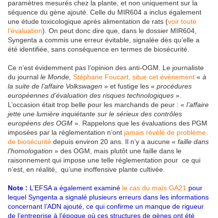
paramètres mesurés chez la plante, et non uniquement sur la
séquence du gène ajouté. Celle du MIR604 a inclus également
une étude toxicologique après alimentation de rats (
voir toute
l’évaluation
). On peut donc dire que, dans le dossier MIR604,
Syngenta a commis une erreur évitable, signalée dès qu’elle a
été identifiée, sans conséquence en termes de biosécurité.
Ce n’est évidemment pas l’opinion des anti-OGM. Le journaliste
du journal
le Monde,
Stéphane Foucart, situe cet évènement
«
à
la suite de l’affaire Volkswagen
» et fustige les «
procédures
européennes d’évaluation des risques technologiques
».
L’occasion était trop belle pour les marchands de peur : «
l’affaire
jette une lumière inquiétante sur le sérieux des contrôles
européens des OGM
». Rappelons que les évaluations des PGM
imposées par la réglementation n’ont
jamais révélé de problème
de biosécurité
depuis environ 20 ans. Il n’y a aucune «
faille dans
l’homologation
» des OGM, mais plutôt une faille dans le
raisonnement qui impose une telle réglementation pour ce qui
n’est, en réalité, qu’une inoffensive plante cultivée.
Note :
L’EFSA a également examiné
le cas du maïs GA21
pour
lequel Syngenta a signalé plusieurs erreurs dans les informations
concernant l’ADN ajouté, ce qui confirme un manque de rigueur
de l’entreprise à l’époque où ces structures de gènes ont été