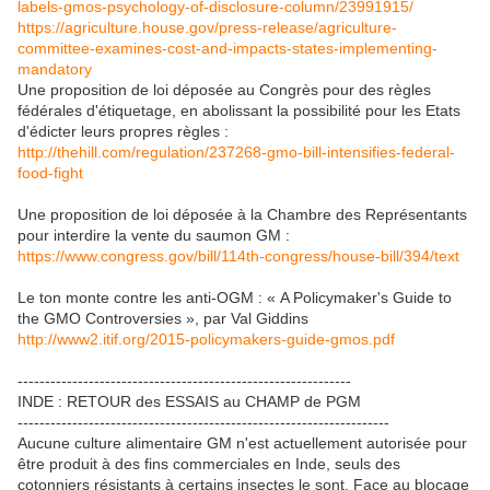
labels-gmos-psychology-of-disclosure-column/23991915/
https://agriculture.house.gov/press-release/agriculture-
committee-examines-cost-and-impacts-states-implementing-
mandatory
Une proposition de loi déposée au Congrès pour des règles
fédérales d'étiquetage, en abolissant la possibilité pour les Etats
d'édicter leurs propres règles :
http://thehill.com/regulation/237268-gmo-bill-intensifies-federal-
food-fight
Une proposition de loi déposée à la Chambre des Représentants
pour interdire la vente du saumon GM :
https://www.congress.gov/bill/114th-congress/house-bill/394/text
Le ton monte contre les anti-OGM : « A Policymaker's Guide to
the GMO Controversies », par Val Giddins
http://www2.itif.org/2015-policymakers-guide-gmos.pdf
-------------------------------------------------------------
INDE : RETOUR des ESSAIS au CHAMP de PGM
--------------------------------------------------------------------
Aucune culture alimentaire GM n'est actuellement autorisée pour
être produit à des fins commerciales en Inde, seuls des
cotonniers résistants à certains insectes le sont. Face au blocage