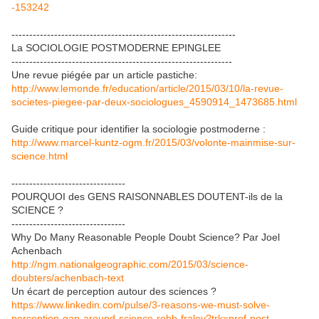
-153242
---------------------------------------------------------------
La SOCIOLOGIE POSTMODERNE EPINGLEE
--------------------------------------------------------------
Une revue piégée par un article pastiche:
http://www.lemonde.fr/education/article/2015/03/10/la-revue-
societes-piegee-par-deux-sociologues_4590914_1473685.html
Guide critique pour identifier la sociologie postmoderne :
http://www.marcel-kuntz-ogm.fr/2015/03/volonte-mainmise-sur-
science.html
--------------------------------
POURQUOI des GENS RAISONNABLES DOUTENT-ils de la
SCIENCE ?
--------------------------------
Why Do Many Reasonable People Doubt Science? Par Joel
Achenbach
http://ngm.nationalgeographic.com/2015/03/science-
doubters/achenbach-text
Un écart de perception autour des sciences ?
https://www.linkedin.com/pulse/3-reasons-we-must-solve-
perception-gap-around-science-robb-fraley?trk=prof-post