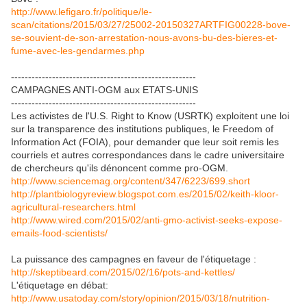
http://www.lefigaro.fr/politique/le-
scan/citations/2015/03/27/25002-20150327ARTFIG00228-bove-
se-souvient-de-son-arrestation-nous-avons-bu-des-bieres-et-
fume-avec-les-gendarmes.php
------------------------------------------------------
CAMPAGNES ANTI-OGM aux ETATS-UNIS
------------------------------------------------------
Les activistes de l'U.S. Right to Know (USRTK) exploitent une loi
sur la transparence des institutions publiques, le Freedom of
Information Act (FOIA), pour demander que leur soit remis les
courriels et autres correspondances dans le cadre universitaire
de chercheurs qu'ils dénoncent comme pro-OGM.
http://www.sciencemag.org/content/347/6223/699.short
http://plantbiologyreview.blogspot.com.es/2015/02/keith-kloor-
agricultural-researchers.html
http://www.wired.com/2015/02/anti-gmo-activist-seeks-expose-
emails-food-scientists/
La puissance des campagnes en faveur de l'étiquetage :
http://skeptibeard.com/2015/02/16/pots-and-kettles/
L'étiquetage en débat:
http://www.usatoday.com/story/opinion/2015/03/18/nutrition-