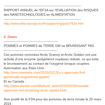
------------------------------------------------------------------
RAPPORT ANNUEL de l'EFSA sur l'EVALUATION des RISQUES
des NANOTECHNOLOGIES en ALIMENTATION
------------------------------------------------------------------
http://www.efsa.europa.eu/fr/supporting/pub/762e.htm
4. Divers
----------------------------------------------
POMMES et POMMES de TERRE GM ne BRUNISSANT PAS
----------------------------------------------
Ces pommes nommées Arctic Granny et Arctic Golden ont une
activité d'une enzyme (polyphénol oxydase) réduite, ce qui évite
le brunissement au contact de l'oxygène lorsque coupées.
Autorisation aux Etats-Unis :
http://ens-newswire.com/2015/02/13/u-s-approves-first-
genetically-engineered-apples/
Et au Canada :
http://www.thestar.com/life/food_wine/2015/03/20/canada-
approves-non-browning-arctic-apples.html
Avis positif de la FDA pour les pommes de terre Innate le 20 mars
2015 :