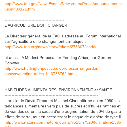
http://www.fda.gov/NewsEvents/Newsroom/PressAnnouncements
/ucm439121.htm
------------------------------------------
L'AGRICULTURE DOIT CHANGER
------------------------------------------
Le Directeur général de la FAO s'adresse au Forum international
sur l'agriculture et le changement climatique :
http://www.fao.org/news/story/fr/item/278307/icode/
et aussi : A Modest Proposal for Feeding Africa, par Gordon
Conway
http://www.huffingtonpost.co.uk/professor-sir-gordon-
conway/feeding-africa_b_6733762.html
-------------------------------------------------------------------
HABITUDES ALIMENTAIRES, ENVIRONNEMENT et SANTE
------------------------------------------------------------------
L'article de David Tilman et Michael Clark affirme qu'en 2050 les
tendances alimentaires vers plus de sucres et d'huiles raffinés et
de viandes seront la cause d'une augmentation de 80% de gaz à
effets de serre, tout en accroissant le risque de diabète de type II.
http://www.nature.com/nature/journal/v515/n7528/full/nature1395