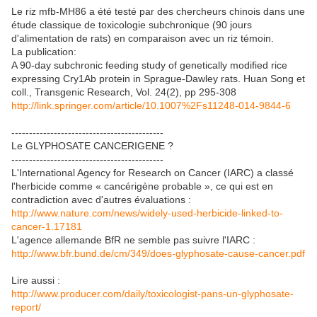
Le riz mfb-MH86 a été testé par des chercheurs chinois dans une
étude classique de toxicologie subchronique (90 jours
d'alimentation de rats) en comparaison avec un riz témoin.
La publication:
A 90-day subchronic feeding study of genetically modified rice
expressing Cry1Ab protein in Sprague-Dawley rats. Huan Song et
coll., Transgenic Research, Vol. 24(2), pp 295-308
http://link.springer.com/article/10.1007%2Fs11248-014-9844-6
-------------------------------------------
Le GLYPHOSATE CANCERIGENE ?
-------------------------------------------
L'International Agency for Research on Cancer (IARC) a classé
l'herbicide comme « cancérigène probable », ce qui est en
contradiction avec d'autres évaluations :
http://www.nature.com/news/widely-used-herbicide-linked-to-
cancer-1.17181
L'agence allemande BfR ne semble pas suivre l'IARC :
http://www.bfr.bund.de/cm/349/does-glyphosate-cause-cancer.pdf
Lire aussi :
http://www.producer.com/daily/toxicologist-pans-un-glyphosate-
report/