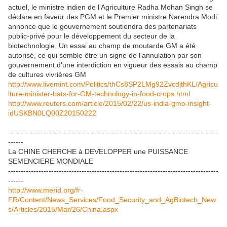
actuel, le ministre indien de l'Agriculture Radha Mohan Singh se
déclare en faveur des PGM et le Premier ministre Narendra Modi
annonce que le gouvernement soutiendra des partenariats
public-privé pour le développement du secteur de la
biotechnologie. Un essai au champ de moutarde GM a été
autorisé, ce qui semble être un signe de l'annulation par son
gouvernement d'une interdiction en vigueur des essais au champ
de cultures vivrières GM
http://www.livemint.com/Politics/thCs8SP2LMg92ZvcdjthKL/Agricu
lture-minister-bats-for-GM-technology-in-food-crops.html
http://www.reuters.com/article/2015/02/22/us-india-gmo-insight-
idUSKBN0LQ00Z20150222
-----------------------------------------------------------------------------------
------
La CHINE CHERCHE à DEVELOPPER une PUISSANCE
SEMENCIERE MONDIALE
-----------------------------------------------------------------------------------
------
http://www.merid.org/fr-
FR/Content/News_Services/Food_Security_and_AgBiotech_New
s/Articles/2015/Mar/26/China.aspx