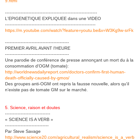
9.html
-----------------------------------------------------------
L'EPIGENETIQUE EXPLIQUEE dans une VIDEO
----------------------------------------------------------
https://m.youtube.com/watch?feature=youtu.be&v=W3Kg9w-srFk
-----------------------------------------
PREMIER AVRIL AVANT l'HEURE
-----------------------------------------
Une parodie de conférence de presse annonçant un mort du à la
consommation d'OGM (tomate):
http://worldnewsdailyreport.com/doctors-confirm-first-human-
death-officially-caused-by-gmos/
Des groupes anti-OGM ont repris la fausse nouvelle, alors qu'il
n’existe pas de tomate GM sur le marché.
5. Science, raison et doutes
-----------------------------
« SCIENCE IS A VERB »
----------------------------
Par Steve Savage
http://www.science20.com/agricultural_realism/science_is_a_verb