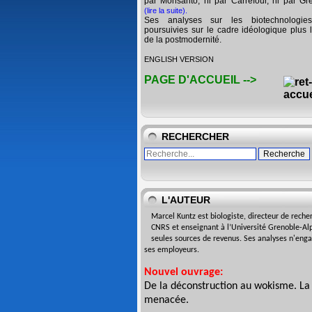
par Monsanto, ni par Carrefour, ni par Gr
(lire la suite)
.
Ses analyses sur les biotechnologie
poursuivies sur le cadre idéologique plus l
de la postmodernité.
ENGLISH VERSION
PAGE D'ACCUEIL -->
RECHERCHER
L'AUTEUR
Marcel Kuntz est biologiste,
directeur de reche
CNRS
et enseignant à l’Université
Grenoble-Alp
seules sources de revenus. Ses analyses n'eng
ses employeurs.
Nouvel ouvrage:
De la déconstruction au wokisme. La
menacée
.