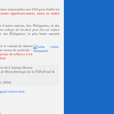
nismes responsables aux USA pour établir les
tarder significativement, sinon en réalité
s d’autres nations. Aux Philippines, où des
in cobaye du riz doré peut être un enfant
 des Philippines, la plus haute autorité
n se vantant de saboter
ent moins de pesticide -
ucune de celles-ci n’est
doré.
bre de L’institut Hoover
eau de Biotechnologie de la FDA (Food &
r, 2004).
iginal version here
.