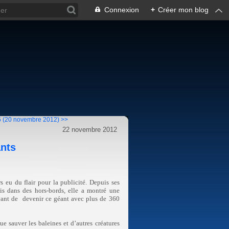
Connexion
+
Créer mon blog
5 (20 novembre 2012) >>
22 novembre 2012
ants
rs eu du flair pour la publicité. Depuis ses
ais dans des hors-bords, elle a montré une
avant de
devenir ce géant avec plus de 360
e sauver les baleines et d’autres créatures