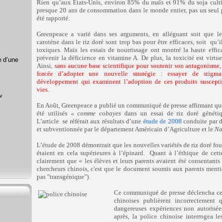
Rien qu’aux Etats-Unis, environ 85% du maïs et 91% du soja culti
presque 20 ans de consommation dans le monde entier, pas un seul 
été rapporté.
Greenpeace a varié dans ses arguments, en alléguant soit que l
carotène dans le riz doré sont trop bas pour être efficaces, soit
qu’il
toxiques. Mais les essais de nourrissage ont montré la haute effic
prévenir la déficience en vitamine A. De plus, la toxicité est virtu
e d'une
Ainsi,
sans aucune base scientifique pour soutenir son antagonisme, 
forcée d’adopter une nouvelle stratégie : essayer de stigma
développement qui examinent l’adoption de ces produits suscept
vies.
En Août, Greenpeace a publié un communiqué de presse affirmant que
été utilisés
« comme cobayes
dans un essai de riz doré généti
L’article
se référait aux résultats d’une
étude de 2008
conduite par d
et subventionnée par le département Américain d’Agriculture et le
Na
L’étude de 2008 démontrait que les nouvelles variétés de riz doré fou
étaient en cela supérieures à l’épinard.
Quant à l’éthique de cette 
clairement que « les élèves et leurs parents avaient été consentants
chercheurs chinois, c'est que le document soumis aux parents mentio
pas "transgénique")
Ce communiqué de presse déclencha ce
chinoises publièrent incorrectement
dangereuses expériences non autorisée
après, la police chinoise interrogea le