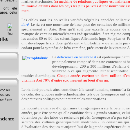
eenpeace...
marines attachantes.
Sa machine de relations publiques est maintenant
millions d’enfants dans les pays les plus pauvres d’une nourriture esse
s ont été
mort.
arge, celui
Les cibles sont les nouvelles variétés végétales appelées collect
doré
.
Le riz est une nourriture de base pour des centaines de million
spécialement en Asie. Bien qu’il soit une excellente source de ca
manque de certains microéléments indispensables
à un régime comp
les années 80 et 90, les scientifiques Allemands Ingo Potrykus et P
ont développé le riz doré qu’ils ont « biofortifié
»
ou enrichi par 
codant pour la synthèse de béta-carotène, précurseur de la vitamine A
La
déficience en vitamine A
est épidémique parmi 
principalement composé de riz ne contenant ni bé
développement,
200 à 300 millions d’enfants d’
vitamine A ce qui augmente leur susceptibilité 
troubles diarrhéiques.
Chaque année, environ un demi million d’e
vitamine A et 70% d’entre eux meurent au bout d’un an.
Le riz doré pourrait ainsi contribuer à la santé humaine, comme l'a fa
rche au
de cela, des groupes anti-technologistes tels que Greenpeace ont dé
es, ses
des prétextes politiques pour retarder les autorisations.
agent pas
La nourriture dérivée d’organismes transgéniques a été la bête noi
années, peut-être parce qu’elle combine deux « grands satans », celui
obtention par des labos de recherche privés. Greenpeace n’a pas été é
 science
sécurité des cultures génétiquement modifiées - un consensus qui 
d’évaluation des risques et aujourd’hui de la grande expérience du 