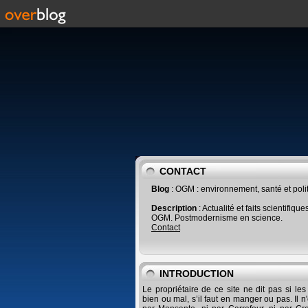
CONTACT
Blog
: OGM : environnement, santé et poli
Description
: Actualité et faits scientifique
OGM. Postmodernisme en science.
Contact
INTRODUCTION
Le propriétaire de ce site ne dit pas si le
bien ou mal, s’il faut en manger ou pas. Il n