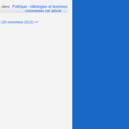
-
dans
Politique - Idéologies et business
commenter cet article
…
5 (20 novembre 2012) >>