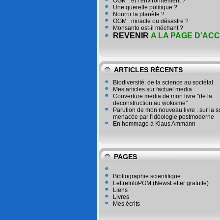
OGM : et l’environnement ?
Une querelle politique ?
Nourrir la planète ?
OGM : miracle ou désastre ?
Monsanto est-il méchant ?
REVENIR
A LA PAGE D'ACC
ARTICLES RÉCENTS
Biodiversité: de la science au sociétal
Mes articles sur factuel.media
Couverture media de mon livre "de la
deconstruction au wokisme"
Parution de mon nouveau livre : sur la 
menacée par l'idéologie postmoderne
En hommage à Klaus Ammann
PAGES
Bibliographie scientifique
LettreInfoPGM (NewsLetter gratuite)
Liens
Livres
Mes écrits