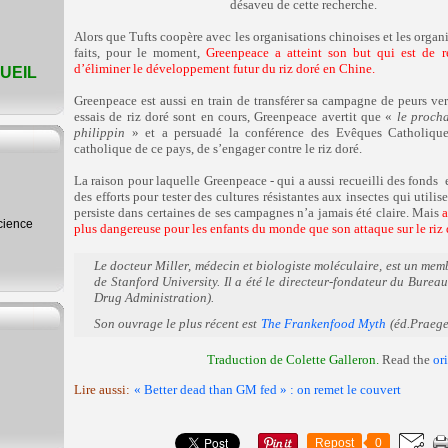
désaveu de cette recherche.
Alors que Tufts coopère avec les organisations chinoises et les orga
faits, pour le moment,
Greenpeace a atteint son but qui est de re
d’éliminer le développement futur du riz doré en Chine.
UEIL
Greenpeace est aussi en train de transférer sa campagne de peurs ver
essais de riz doré sont en cours, Greenpeace avertit que «
le procha
philippin
» et a persuadé la conférence des Evêques Catholiques
catholique de ce pays, de s’engager contre le riz doré.
La raison pour laquelle Greenpeace - qui a aussi recueilli des fonds
e
des efforts pour tester des cultures résistantes aux insectes qui utilis
persiste dans certaines de ses campagnes n’a jamais été claire. Mais
a
science
plus dangereuse pour les enfants du monde que son attaque sur le riz 
Le docteur Miller, médecin et biologiste moléculaire, est un mem
de Stanford University. Il a été le directeur-fondateur du Bur
Drug Administration).
Son ouvrage le plus récent est
The Frankenfood Myth
(éd.Praege
Traduction de Colette Galleron.
Read the
or
Lire aussi:
« Better dead than GM fed » : on remet le couvert
Repost
0