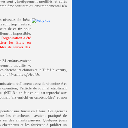
vés sont génétiquement modifiés, et après
problème sanitaire ou environnemental n’a
es niveaux de béta-
s sont trop hauts et
acité de ce riz pour
ellement impossible.
l’organisation a été
tiser les Etats en
ibles de sauver des
 24 enfants avaient
quement modifié
»
.
es chercheurs chinois et la Tuft University,
tional Institute of Health
.
rnissaient réellement assez de vitamine A et
opération, l’article de journal établissait
 ». (NDLR : en fait ce qui est reproché aux
nnait "riz enrichi en caroténoïdes" et non
pendant une fureur en Chine. Des agences
 que les chercheurs
avaient pratiqué de
s sur des enfants pauvres. Quelques jours
s chercheurs et les forcèrent à publier un