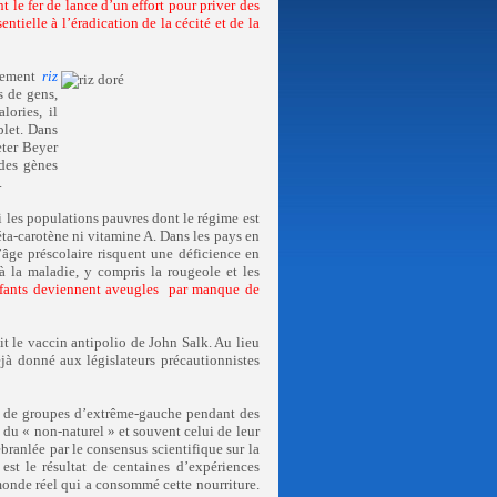
 le fer de lance d’un effort pour priver des
ntielle à l’éradication de la cécité et de la
ivement
riz
s de gens,
lories, il
let. Dans
eter Beyer
des gènes
.
les populations pauvres dont le régime est
ta-carotène ni vitamine A. Dans les pays en
âge préscolaire risquent une déficience en
à la maladie, y compris la rougeole et les
nfants deviennent aveugles par manque de
it le vaccin antipolio de John Salk. Au lieu
jà donné aux législateurs précautionnistes
re de groupes d’extrême-gauche pendant des
 du « non-naturel » et souvent celui de leur
branlée par le consensus scientifique sur la
est le résultat de centaines d’expériences
monde réel qui a consommé cette nourriture.