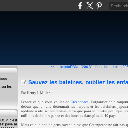
<< LettreInfoPGM n°206 31 décembre...
Lettre 20
tique
Sauvez les baleines, oubliez les enf
s sur les
Par Henry I. Miller
Pensez ce que vous voulez de
Greenpeace
, l’organisation a toujou
débuts quand
elle détournait les harpons et les baleiniers japon
aptitude à utiliser les médias, ainsi que pour le théâtre politique, 
millions de dollars par an et des bureaux dans plus de 40 pays.
s OGM c’est
'est payé ni
Mais ce que peu de gens savent, c’est que Greenpeace ne fait pas qu