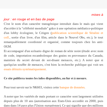
mises à
jour : en rouge et en bas de page
C'est le nom d'un caractère transgénique introduit dans le maïs qui vient
d'accéder à la "célébrité mondiale" grâce à une opération médiatico-politique
d'un lobby écologiste, le Criigen (
publication scientifique de Séralini et
coll.
, sortie d'un livre, d'un film, article dans le Nouvel Obs, etc.); le tout
remarquablement coordonné et organisé, comme toujours chez les anti-
OGM.
Et accompagné d'un scénario digne de roman de série noire (étude avec nom
de code, importation rocambolesque des grains en provenance du Canada,
maintien du secret devant de soi-disant menaces, etc.). A noter que si
quelqu'un souffre de menaces, c'est bien la recherche publique qui voit ses
essais détruits systématiquement
.
Ce site publiera toutes les infos disponibles, au fur et à mesure.
Pour tout savoir sur le NK603, visitez cette
banque de données
.
A noter que les variétés de maïs portant ce caractère sont largement utilisées
depuis plus de 10 ans (autorisation aux Etats-Unis accordée en 2000, puis
dans dans 14 pays plus l'Union européenne). Ce qui signifie que des millions