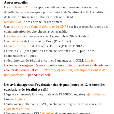
Autres nouvelles
Un
article dans
Nature
apporte un élément nouveau sur la re-lecture
défaillante de la revue qui a publié l’article de Séralini et coll. L’ « editor »
de la revue a lui-même publié un article anti-OGM...
Site du CNRS
: des chercheurs s'expriment.
Une
courte note du Comité d'éthique du CNRS
sur les aspects éthiques de la
communication des chercheurs avec les média.
Un
entretien
très intéressant avec l’économiste Olivier Godard.
Une
interview
de Christian de Duve (Prix Nobel).
La
prise de position
de François Houllier (PDG de l'INRA).
La revue FCT (qui a publié l’article de Séralini et coll.) publie des
commentaires critiques
et des réponses de Séralini et coll. et d’un autre anti-OGM.
Lire ici
.
La revue Transgenic Research publie un article qui analyse en détails les
erreurs de Séralini et coll.:
Plurality of opinion, scientific discourse and
pseudoscience
...
par Arjo et coll.
Les avis
des agences d'évaluation des risques (toutes les 12 rejettent les
conclusions de Séralini et coll.)
L'agence allemande BfR (équivalent de l'ANSES française)
rejette l'étude
.
Lire en
Anglais
.
L'autre agence allemande, BVL, en charge de la gestion des risques,
est
également critique.
L'agence européenne EFSA
de même
dans un avis préliminaire.