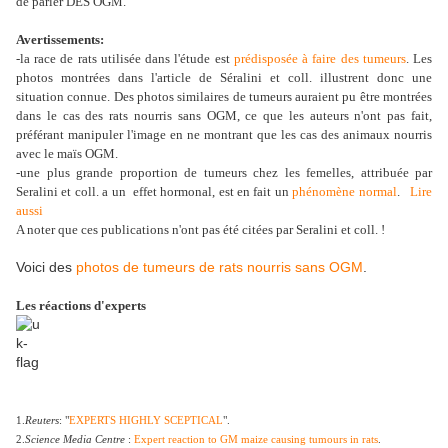
de parler DES OGM.
Avertissements:
-la race de rats utilisée dans l'étude est
prédisposée à faire des tumeurs
. Les
photos montrées dans l'article de Séralini et coll. illustrent donc une
situation connue. Des photos similaires de tumeurs auraient pu être montrées
dans le cas des rats nourris sans OGM, ce que les auteurs n'ont pas fait,
préférant manipuler l'image en ne montrant que les cas des animaux nourris
avec le maïs OGM.
-une plus grande proportion de tumeurs chez les femelles, attribuée par
Seralini et coll. a un effet hormonal, est en fait un
phénomène normal
.
Lire
aussi
A noter que ces publications n'ont pas été citées par Seralini et coll. !
Voici des
photos de tumeurs de rats nourris sans OGM
.
Les réactions d'experts
1.
Reuters
: "
EXPERTS HIGHLY SCEPTICAL
".
2.
Science Media Centre
:
Expert reaction to GM maize causing tumours in rats
.