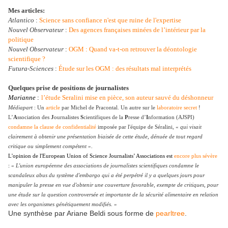
Mes articles:
Atlantico
:
Science sans confiance n'est que ruine de l'expertise
Nouvel Observateur
:
Des agences françaises minées de l’intérieur par la
politique
Nouvel Observateur
:
OGM : Quand va-t-on retrouver la déontologie
scientifique ?
Futura-Sciences
:
Étude sur les OGM : des résultats mal interprétés
Quelques prise de positions de journalistes
Marianne
:
l’étude Seralini mise en pièce, son auteur sauvé du déshonneur
Médiapart
: Un
article
par Michel de Pracontal. Un autre sur le
laboratoire secret
!
L’
A
ssociation des
J
ournalistes
S
cientifiques de la
P
resse d’
I
nformation (AJSPI)
condamne la clause de confidentialité
imposée par l'équipe de Séralini, «
qui visait
clairement à obtenir une présentation biaisée de cette étude, dénuée de tout regard
critique ou simplement compétent
».
L'opinion de l'European Union of Science Journalists’ Associations est
encore plus sévère
:
«
L'union européenne des associations de journalistes scientifiques condamne le
scandaleux abus du système d'embargo qui a été perpétré il y a quelques jours pour
manipuler la presse en vue d'obtenir une couverture favorable, exempte de critiques, pour
une étude sur la question controversée et importante de la sécurité alimentaire en relation
avec les organismes génétiquement modifiés.
»
Une synthèse par Ariane Beldi sous forme de
pearltree
.