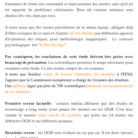
d'animaux de ferme ont consommé ce maïs pendant des années, sans qu'il ait
été rapporté de problèmes vétérinaires. Bien sûr certains animaux sont
abattus très vite, mais pas tous.
A noter aussi que des études précédentes de la même équipe, allégant déjà
d'effets toxiques de ce maïs et d'autres
ont été réfutées
par différentes agences
d'évaluation des risques, pour méthodologie inappropriée. Le contexte
psychologique: lire "
le Prix de l'égo
".
Par conséquent, les conclusions de cette étude doivent être prises avec
beaucoup de précaution.
Les scientifiques prennent le temps nécessaire pour
examiner cette étude. Ce site rendra compte de ces examens.
A noter que Seralini
refuse de fournir l'ensemble des données
à l'EFSA,
l'agence que la Commission européenne a chargé de l'examen des résultats.
Une
pétition
signé par plus de 700 scientifiques
demande la communication
de ces données
.
Première erreur factuelle
: certains médias affirment que des études de
nourrissage à long terme n'ont jamais été menées sur les OGM. C'est faux
comme le montre
notre article de synthèse
qui porte sur 24 études sur
différents OGM et sur différents animaux.
Deuxième erreur
: les OGM sont évalués au cas par cas. Il est donc inexact