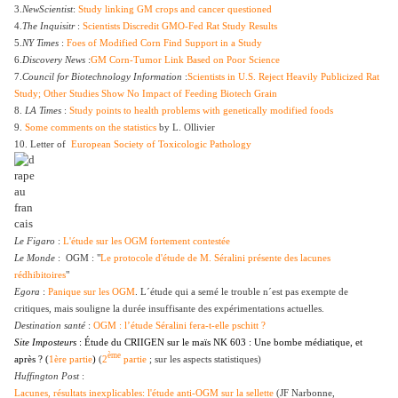
3.
NewScientist
:
Study linking GM crops and cancer questioned
4.
The Inquisitr
:
Scientists Discredit GMO-Fed Rat Study Results
5.
NY Times
:
Foes of Modified Corn Find Support in a Study
6.
Discovery News
:
GM Corn-Tumor Link Based on Poor Science
7.
Council for Biotechnology Information
:
Scientists in U.S. Reject Heavily Publicized Rat
Study; Other Studies Show No Impact of Feeding Biotech Grain
8.
LA Times
:
Study points to health problems with genetically modified foods
9.
Some comments on the statistics
by L. Ollivier
10. Letter of
European Society of Toxicologic Pathology
Le Figaro
:
L'étude sur les OGM fortement contestée
Le Monde
: OGM : "
Le protocole d'étude de M. Séralini présente des lacunes
rédhibitoires
"
Egora
:
Panique sur les OGM
. L´étude qui a semé le trouble n´est pas exempte de
critiques, mais souligne la durée insuffisante des expérimentations actuelles.
Destination santé
:
OGM : l’étude Séralini fera-t-elle pschitt ?
Site Imposteurs
: Étude du CRIIGEN sur le maïs NK 603 : Une bombe médiatique, et
ème
après ? (
1ère
partie
)
(
2
partie
; sur les aspects statistiques)
Huffington Post
:
Lacunes, résultats inexplicables: l'étude anti-OGM sur la sellette
(JF Narbonne,