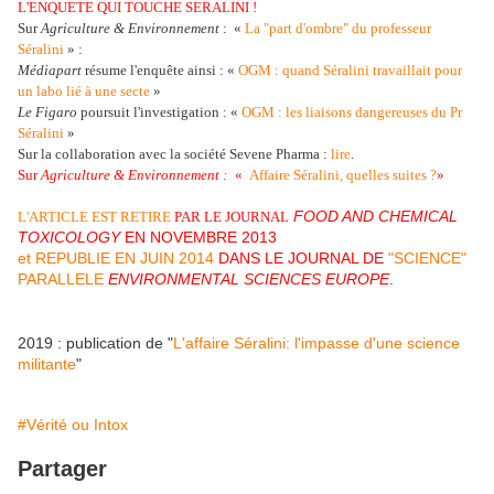
L'ENQUETE QUI TOUCHE SERALINI !
Sur
Agriculture & Environnement
:
«
La "part d'ombre" du professeur
Séralini
» :
Médiapart
résume l
'
enquête ainsi : «
OGM : quand Séralini travaillait pour
un labo lié à une secte
»
Le Figaro
poursuit l'investigation : «
OGM : les liaisons dangereuses du Pr
Séralini
»
Sur la collaboration avec
la société Sevene Pharma :
lire
.
Sur
Agriculture & Environnement :
«
Affaire Séralini, quelles suites ?
»
FOOD AND CHEMICAL
L'ARTICLE EST RETIRE
PAR LE JOURNAL
TOXICOLOGY
EN NOVEMBRE 2013
et REPUBLIE EN JUIN 2014
DANS LE JOURNAL DE
"SCIENCE"
PARALLELE
ENVIRONMENTAL SCIENCES EUROPE
.
2019 : publication de "
L'affaire Séralini: l'impasse d'une science
militante
"
#Vérité ou Intox
Partager