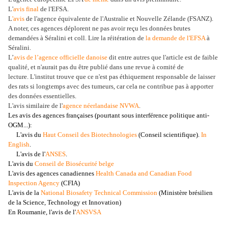
L'
avis final
de l'EFSA.
L
'avis
de l'agence équivalente de l'Australie et Nouvelle Zélande (FSANZ).
A noter, ces agences déplorent ne pas avoir reçu les données brutes
demandées à Séralini et coll. Lire la réitération de
la demande de l'EFSA
à
Séralini.
L’
avis de l’agence officielle danoise
dit entre autres que l'article est de faible
qualité, et n'aurait pas du être publié dans une revue à comité de
lecture. L'institut trouve que ce n'est pas éthiquement responsable de laisser
des rats si longtemps avec des tumeurs, car cela ne contribue pas à apporter
des données essentielles.
L'avis similaire de l'
agence néerlandaise NVWA
.
L
es avis des agences françaises (pourtant sous interférence politique anti-
OGM...):
L'avis du
Haut Conseil des Biotechnologies
(Conseil scientifique).
In
English
.
L'avis de l'
ANSES
.
L'avis du
Conseil de Biosécurité belge
L'avis des agences canadiennes
Health Canada and Canadian Food
Inspection Agency
(CFIA)
L'avis de la
National Biosafety Technical Commission
(Ministère brésilien
de la Science, Technology et Innovation)
En Roumanie, l'avis de l'
ANSVSA