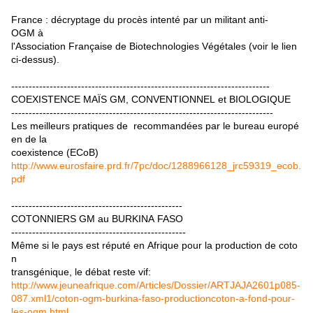
France : décryptage du procès intenté par un militant anti-
OGM à
l'Association Française de Biotechnologies Végétales (voir le lien
ci-dessus).
--------------------------------------------------------------------------
COEXISTENCE MAÏS GM, CONVENTIONNEL et BIOLOGIQUE
---------------------------------------------------------------------------
Les meilleurs pratiques de recommandées par le bureau europé
en de la
coexistence (ECoB)
http://www.eurosfaire.prd.fr/7pc/doc/1288966128_jrc59319_ecob.
pdf
-------------------------------------------------
COTONNIERS GM au BURKINA FASO
--------------------------------------------------
Même si le pays est réputé en Afrique pour la production de coto
n
transgénique, le débat reste vif:
http://www.jeuneafrique.com/Articles/Dossier/ARTJAJA2601p085-
087.xml1/coton-ogm-burkina-faso-productioncoton-a-fond-pour-
les-ogm.html