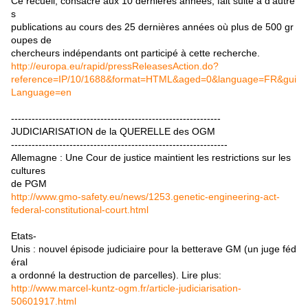
Ce recueil, consacré aux 10 dernières années, fait suite à d'autre
s
publications au cours des 25 dernières années où plus de 500 gr
oupes de
chercheurs indépendants ont participé à cette recherche.
http://europa.eu/rapid/pressReleasesAction.do?
reference=IP/10/1688&format=HTML&aged=0&language=FR&gui
Language=en
-------------------------------------------------------------
JUDICIARISATION de la QUERELLE des OGM
---------------------------------------------------------------
Allemagne : Une Cour de justice maintient les restrictions sur les
cultures
de PGM
http://www.gmo-safety.eu/news/1253.genetic-engineering-act-
federal-constitutional-court.html
Etats-
Unis : nouvel épisode judiciaire pour la betterave GM (un juge féd
éral
a ordonné la destruction de parcelles). Lire plus:
http://www.marcel-kuntz-ogm.fr/article-judiciarisation-
50601917.html