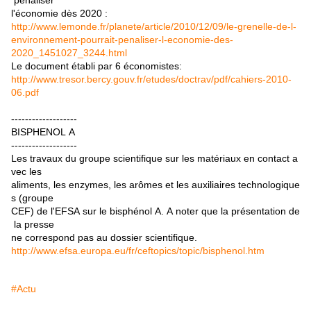
pénaliser
l'économie dès 2020 :
http://www.lemonde.fr/planete/article/2010/12/09/le-grenelle-de-l-
environnement-pourrait-penaliser-l-economie-des-
2020_1451027_3244.html
Le document établi par 6 économistes:
http://www.tresor.bercy.gouv.fr/etudes/doctrav/pdf/cahiers-2010-
06.pdf
-------------------
BISPHENOL A
-------------------
Les travaux du groupe scientifique sur les matériaux en contact a
vec les
aliments, les enzymes, les arômes et les auxiliaires technologique
s (groupe
CEF) de l'EFSA sur le bisphénol A. A noter que la présentation de
la presse
ne correspond pas au dossier scientifique.
http://www.efsa.europa.eu/fr/ceftopics/topic/bisphenol.htm
#Actu