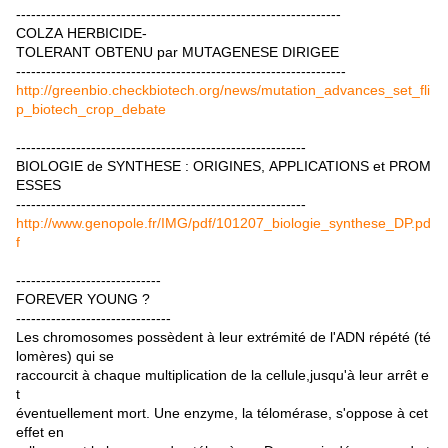
-----------------------------------------------------------------
COLZA HERBICIDE-
TOLERANT OBTENU par MUTAGENESE DIRIGEE
------------------------------------------------------------------
http://greenbio.checkbiotech.org/news/mutation_advances_set_fli
p_biotech_crop_debate
----------------------------------------------------------
BIOLOGIE de SYNTHESE : ORIGINES, APPLICATIONS et PROM
ESSES
----------------------------------------------------------
http://www.genopole.fr/IMG/pdf/101207_biologie_synthese_DP.pd
f
-----------------------------
FOREVER YOUNG ?
-------------------------------
Les chromosomes possèdent à leur extrémité de l'ADN répété (té
lomères) qui se
raccourcit à chaque multiplication de la cellule,jusqu'à leur arrêt e
t
éventuellement mort. Une enzyme, la télomérase, s'oppose à cet
effet en