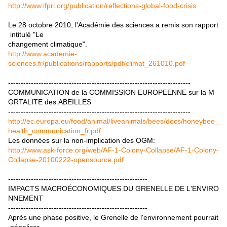
http://www.ifpri.org/publication/reflections-global-food-crisis
Le 28 octobre 2010, l'Académie des sciences a remis son rapport
intitulé "Le
changement climatique".
http://www.academie-
sciences.fr/publications/rapports/pdf/climat_261010.pdf
------------------------------------------------------------------------
COMMUNICATION de la COMMISSION EUROPEENNE sur la M
ORTALITE des ABEILLES
------------------------------------------------------------------------
http://ec.europa.eu/food/animal/liveanimals/bees/docs/honeybee_
health_communication_fr.pdf
Les données sur la non-implication des OGM:
http://www.ask-force.org/web/AF-1-Colony-Collapse/AF-1-Colony-
Collapse-20100222-opensource.pdf
-------------------------------------------------------
IMPACTS MACROÉCONOMIQUES DU GRENELLE DE L'ENVIRO
NNEMENT
-------------------------------------------------------
Après une phase positive, le Grenelle de l'environnement pourrait