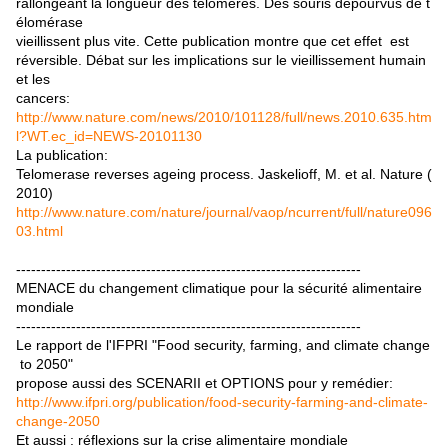
rallongeant la longueur des télomères. Des souris dépourvus de t
élomérase
vieillissent plus vite. Cette publication montre que cet effet est
réversible. Débat sur les implications sur le vieillissement humain
et les
cancers:
http://www.nature.com/news/2010/101128/full/news.2010.635.htm
l?WT.ec_id=NEWS-20101130
La publication:
Telomerase reverses ageing process. Jaskelioff, M. et al. Nature (
2010)
http://www.nature.com/nature/journal/vaop/ncurrent/full/nature096
03.html
---------------------------------------------------------------------
MENACE du changement climatique pour la sécurité alimentaire
mondiale
---------------------------------------------------------------------
Le rapport de l'IFPRI "Food security, farming, and climate change
to 2050"
propose aussi des SCENARII et OPTIONS pour y remédier:
http://www.ifpri.org/publication/food-security-farming-and-climate-
change-2050
Et aussi : réflexions sur la crise alimentaire mondiale