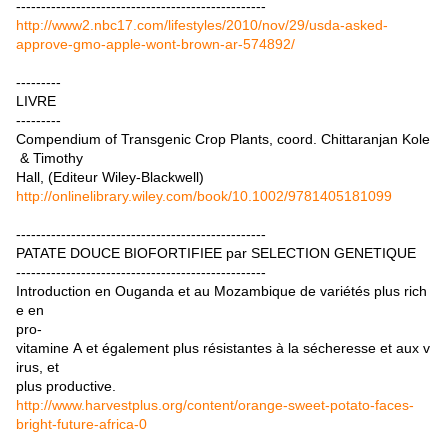
--------------------------------------------------
http://www2.nbc17.com/lifestyles/2010/nov/29/usda-asked-
approve-gmo-apple-wont-brown-ar-574892/
---------
LIVRE
---------
Compendium of Transgenic Crop Plants, coord. Chittaranjan Kole
& Timothy
Hall, (Editeur Wiley-Blackwell)
http://onlinelibrary.wiley.com/book/10.1002/9781405181099
--------------------------------------------------
PATATE DOUCE BIOFORTIFIEE par SELECTION GENETIQUE
--------------------------------------------------
Introduction en Ouganda et au Mozambique de variétés plus rich
e en
pro-
vitamine A et également plus résistantes à la sécheresse et aux v
irus, et
plus productive.
http://www.harvestplus.org/content/orange-sweet-potato-faces-
bright-future-africa-0