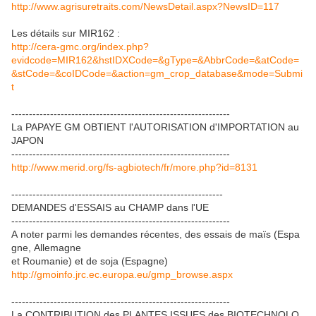
http://www.agrisuretraits.com/NewsDetail.aspx?NewsID=117
Les détails sur MIR162 :
http://cera-gmc.org/index.php?
evidcode=MIR162&hstIDXCode=&gType=&AbbrCode=&atCode=
&stCode=&coIDCode=&action=gm_crop_database&mode=Submi
t
--------------------------------------------------------------
La PAPAYE GM OBTIENT l'AUTORISATION d'IMPORTATION au
JAPON
--------------------------------------------------------------
http://www.merid.org/fs-agbiotech/fr/more.php?id=8131
------------------------------------------------------------
DEMANDES d'ESSAIS au CHAMP dans l'UE
--------------------------------------------------------------
A noter parmi les demandes récentes, des essais de maïs (Espa
gne, Allemagne
et Roumanie) et de soja (Espagne)
http://gmoinfo.jrc.ec.europa.eu/gmp_browse.aspx
--------------------------------------------------------------
La CONTRIBUTION des PLANTES ISSUES des BIOTECHNOLO