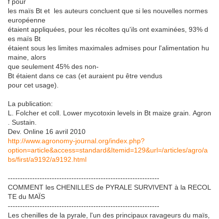
f pour
les maïs Bt et les auteurs concluent que si les nouvelles normes
européenne
étaient appliquées, pour les récoltes qu'ils ont examinées, 93% d
es maïs Bt
étaient sous les limites maximales admises pour l'alimentation hu
maine, alors
que seulement 45% des non-
Bt étaient dans ce cas (et auraient pu être vendus
pour cet usage).
La publication:
L. Folcher et coll. Lower mycotoxin levels in Bt maize grain. Agron
. Sustain.
Dev. Online 16 avril 2010
http://www.agronomy-journal.org/index.php?
option=article&access=standard&Itemid=129&url=/articles/agro/a
bs/first/a9192/a9192.html
--------------------------------------------------------------
COMMENT les CHENILLES de PYRALE SURVIVENT à la RECOL
TE du MAÏS
--------------------------------------------------------------
Les chenilles de la pyrale, l'un des principaux ravageurs du maïs,