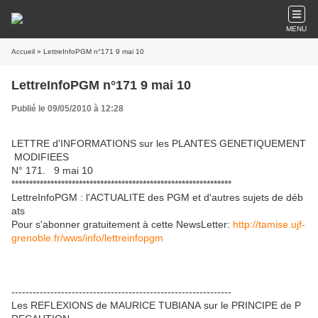
MENU
Accueil
» LettreInfoPGM n°171 9 mai 10
LettreInfoPGM n°171 9 mai 10
Publié le 09/05/2010 à 12:28
LETTRE d'INFORMATIONS sur les PLANTES GENETIQUEMENT
MODIFIEES
N° 171. 9 mai 10
**************************************************************
LettreInfoPGM : l'ACTUALITE des PGM et d'autres sujets de déb
ats
Pour s'abonner gratuitement à cette NewsLetter:
http://tamise.ujf-
grenoble.fr/wws/info/lettreinfopgm
--------------------------------------------------------------
Les REFLEXIONS de MAURICE TUBIANA sur le PRINCIPE de P