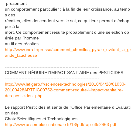
présentent
un comportement particulier : à la fin de leur croissance, au temp
s des
récoltes, elles descendent vers le sol, ce qui leur permet d'échap
per à la
mort. Ce comportement résulte probablement d'une sélection op
érée par l'homme
au fil des récoltes.
http://www.inra.fr/presse/comment_chenilles_pyrale_evitent_la_gr
ande_faucheuse
--------------------------------------------------------------
COMMENT RÉDUIRE l'IMPACT SANITAIRE des PESTICIDES
--------------------------------------------------------------
http://www.lefigaro.fr/sciences-technologies/2010/04/28/01030-
20100428ARTFIG00752-comment-reduire-l-impact-sanitaire-
des-pesticides-.php
Le rapport Pesticides et santé de l'Office Parlementaire d'Evaluati
on des
Choix Scientifiques et Technologiques
http://www.assemblee-nationale.fr/13/pdf/rap-off/i2463.pdf