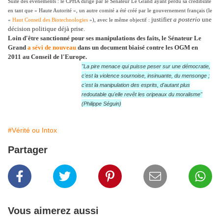
Suite des événements : le CPHA dirigé par le Sénateur Le Grand ayant perdu sa crédibilité
en tant que « Haute Autorité », un autre comité a été créé par le gouvernement français (le
justifier
a posterio
une
«
Haut Conseil des Biotechnologies
»), avec le même objectif :
décision politique déjà prise.
Loin d'être sanctionné pour ses manipulations des faits, le Sénateur Le
Grand
a sévi de nouveau
dans un document biaisé contre les OGM en
2011 au Conseil de l'Europe.
"La pire menace qui puisse peser sur une démocratie,
c'est la violence sournoise, insinuante, du mensonge ;
c'est la manipulation des esprits, d'autant plus
redoutable qu'elle revêt les oripeaux du moralisme"
(Philippe Séguin)
#Vérité ou Intox
Partager
Vous aimerez aussi