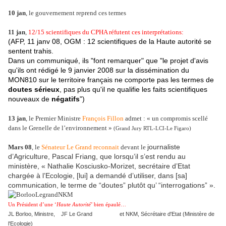
10 jan
, le gouvernement reprend ces termes
11 jan
,
12/15 scientifiques du CPHA réfutent ces interprétations:
(AFP, 11 janv 08, OGM : 12 scientifiques de la Haute autorité se
sentent trahis.
Dans un communiqué, ils "font remarquer" que "le projet d'avis
qu'ils ont rédigé le 9 janvier 2008 sur la dissémination du
MON810 sur le territoire français ne comporte pas les termes de
doutes sérieux
, pas plus qu'il ne qualifie les faits scientifiques
nouveaux de
négatifs
")
13 jan
, le Premier Ministre
François Fillon
admet : « un compromis scellé
dans le Grenelle de l’environnement »
(Grand Jury RTL-LCI-Le Figaro)
journaliste
Mars 08
, le
Sénateur Le Grand reconnait
devant le
d’Agriculture, Pascal Friang, que lorsqu’il s’est rendu au
ministère, « Nathalie Kosciusko-Morizet, secrétaire d’Etat
chargée à l’Ecologie, [lui] a demandé d’utiliser, dans [sa]
communication, le terme de “doutes” plutôt qu’ “interrogations” ».
Un Président d’une ‘
Haute Autorité
’ bien épaulé…
JL Borloo, Ministre, JF Le Grand et NKM, Sécrétaire d'Etat (Ministère de
l'Ecologie)