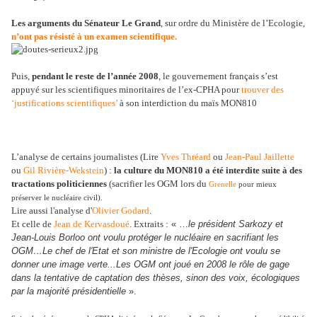
Les arguments du Sénateur Le Grand
, sur ordre du Ministère de l’Ecologie,
n’ont pas résisté à un examen scientifique.
Puis,
pendant le reste de l’année 2008
, le gouvernement français s’est
appuyé sur les scientifiques minoritaires de l’ex-CPHA pour
trouver des
‘justifications scientifiques’
à son interdiction du maïs MON810
L’analyse de certains journalistes (Lire
Yves Thréard
ou
Jean-Paul Jaillette
ou
Gil Rivière-Wekstein
) :
la culture du MON810 a été interdite suite à des
tractations politiciennes
(sacrifier les OGM lors du
Grenelle
pour mieux
préserver le nucléaire civil).
Lire aussi l'analyse d'
Olivier Godard
.
Et celle de
Jean de Kervasdoué
. Extraits :
« …
le président Sarkozy et
Jean-Louis Borloo ont voulu protéger le nucléaire en sacrifiant les
OGM…Le chef de l'Etat et son ministre de l'Ecologie ont voulu se
donner une image verte...Les OGM ont joué en 2008 le rôle de gage
dans la tentative de captation des thèses, sinon des voix, écologiques
par la majorité présidentielle
».