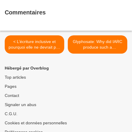
Commentaires
< L’écriture inclusive et
Glyphosate: Why did IARC
pourquoi elle ne devrait pas
produce such a
avoir cours dans les
questionable classification?
institutions scientifiques
>
Hébergé par Overblog
Top articles
Pages
Contact
Signaler un abus
C.G.U.
Cookies et données personnelles