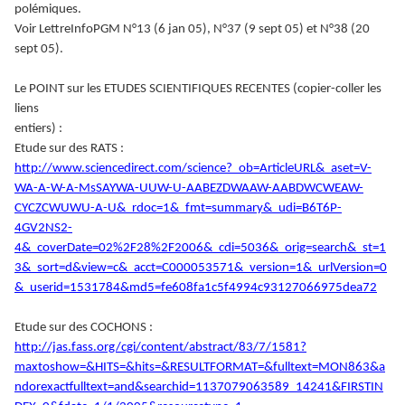
polémiques.
Voir LettreInfoPGM N°13 (6 jan 05), N°37 (9 sept 05) et N°38 (20
sept 05).
Le POINT sur les ETUDES SCIENTIFIQUES RECENTES (copier-coller les
liens
entiers) :
Etude sur des RATS :
http://www.sciencedirect.com/science?_ob=ArticleURL&_aset=V-
WA-A-W-A-MsSAYWA-UUW-U-AABEZDWAAW-AABDWCWEAW-
CYCZCWUWU-A-U&_rdoc=1&_fmt=summary&_udi=B6T6P-
4GV2NS2-
4&_coverDate=02%2F28%2F2006&_cdi=5036&_orig=search&_st=1
3&_sort=d&view=c&_acct=C000053571&_version=1&_urlVersion=0
&_userid=1531784&md5=fe608fa1c5f4994c93127066975dea72
Etude sur des COCHONS :
http://jas.fass.org/cgi/content/abstract/83/7/1581?
maxtoshow=&HITS=&hits=&RESULTFORMAT=&fulltext=MON863&a
ndorexactfulltext=and&searchid=1137079063589_14241&FIRSTIN