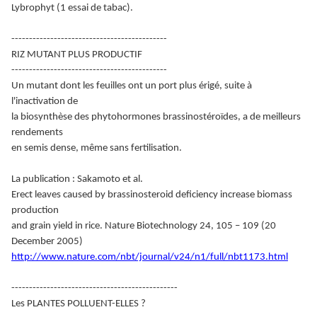
Lybrophyt (1 essai de tabac).
--------------------------------------------
RIZ MUTANT PLUS PRODUCTIF
--------------------------------------------
Un mutant dont les feuilles ont un port plus érigé, suite à
l'inactivation de
la biosynthèse des phytohormones brassinostéroïdes, a de meilleurs
rendements
en semis dense, même sans fertilisation.
La publication : Sakamoto et al.
Erect leaves caused by brassinosteroid deficiency increase biomass
production
and grain yield in rice. Nature Biotechnology 24, 105 – 109 (20
December 2005)
http://www.nature.com/nbt/journal/v24/n1/full/nbt1173.html
-----------------------------------------------
Les PLANTES POLLUENT-ELLES ?