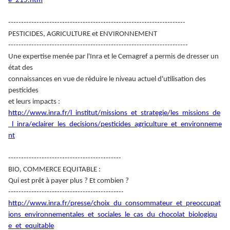
e_215.htm
---------------------------------------------------------------------
PESTICIDES, AGRICULTURE et ENVIRONNEMENT
----------------------------------------------------------------------
Une expertise menée par l'Inra et le Cemagref a permis de dresser un
état des
connaissances en vue de réduire le niveau actuel d'utilisation des
pesticides
et leurs impacts :
http://www.inra.fr/l_institut/missions_et_strategie/les_missions_de
_l_inra/eclairer_les_decisions/pesticides_agriculture_et_environneme
nt
--------------------------------------------
BIO, COMMERCE EQUITABLE :
Qui est prêt à payer plus ? Et combien ?
---------------------------------------------
http://www.inra.fr/presse/choix_du_consommateur_et_preoccupat
ions_environnementales_et_sociales_le_cas_du_chocolat_biologiqu
e_et_equitable