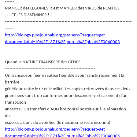
------
MANGER des LEGUMES, c’est MANGER des VIRUS de PLANTES
. . . ET LES DISSEMINER !
-----------------------------------------------------------------------------------
------
http://biology.plosjournals.org/perlserv/?request=get-
document&doi=10%2E1371%2Fjournal%2Epbio%2E0040003
-----------------------------------------------------------
Quand la NATURE TRANSFERE des GENES
-----------------------------------------------------------
Un transposon (gène sauteur) semble avoir franchi récemment la
barrière
génétique entre le riz et le millet. Les copies retrouvées dans ces deux
graminées sont trop conformes pour descendre verticalement d'un
transposon
ancestral. Un transfert d'ADN horizontal postérieur à la séparation
des
espèces a donc du avoir lieu (le mécanisme reste inconnu).
http://biology.plosjournals.org/perlserv/?request=get-
document&doi=10%2E1371%2Fjournal%2Epbio%2E0040005