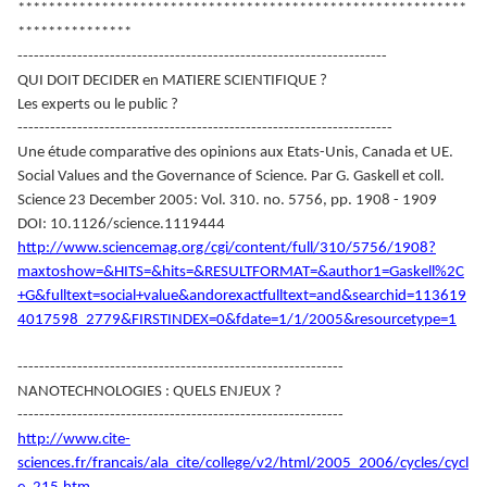
***********************************************************
***************
--------------------------------------------------------------------
QUI DOIT DECIDER en MATIERE SCIENTIFIQUE ?
Les experts ou le public ?
---------------------------------------------------------------------
Une étude comparative des opinions aux Etats-Unis, Canada et UE.
Social Values and the Governance of Science. Par G. Gaskell et coll.
Science 23 December 2005: Vol. 310. no. 5756, pp. 1908 - 1909
DOI: 10.1126/science.1119444
http://www.sciencemag.org/cgi/content/full/310/5756/1908?
maxtoshow=&HITS=&hits=&RESULTFORMAT=&author1=Gaskell%2C
+G&fulltext=social+value&andorexactfulltext=and&searchid=113619
4017598_2779&FIRSTINDEX=0&fdate=1/1/2005&resourcetype=1
------------------------------------------------------------
NANOTECHNOLOGIES : QUELS ENJEUX ?
------------------------------------------------------------
http://www.cite-
sciences.fr/francais/ala_cite/college/v2/html/2005_2006/cycles/cycl