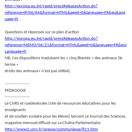
http://europa.eu.int/rapid/pressReleasesAction.do?
reference=IP/06/64&format=HTML&aged=0&language=FR&guiLang
uage=fr
Questions et réponses sur ce plan d’action
http://europa.eu.int/rapid/pressReleasesAction.do?
reference=MEMO/06/21&format=HTML&aged=0&language=FR&gui
Language=fr
NB. Ces dispositions traduisent les « cinq libertés » des animaux (le
terme «
droits des animaux» n’est pas utilisé).
-----------------
PEDAGOGIE
-----------------
Le CNRS et ruedesécoles (site de ressources éducatives pour les
enseignants
et de soutien scolaire pour les élèves) lancent Le Journal des Sciences,
magazine mensuel diffusé sur La Chaîne Parlementaire.
http://www2.cnrs.fr/presse/communique/811.htm