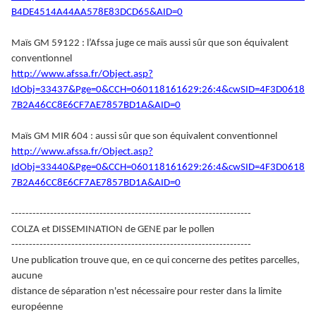
B4DE4514A44AA578E83DCD65&AID=0
Maïs GM 59122 : l’Afssa juge ce maïs aussi sûr que son équivalent
conventionnel
http://www.afssa.fr/Object.asp?
IdObj=33437&Pge=0&CCH=060118161629:26:4&cwSID=4F3D0618
7B2A46CC8E6CF7AE7857BD1A&AID=0
Maïs GM MIR 604 : aussi sûr que son équivalent conventionnel
http://www.afssa.fr/Object.asp?
IdObj=33440&Pge=0&CCH=060118161629:26:4&cwSID=4F3D0618
7B2A46CC8E6CF7AE7857BD1A&AID=0
--------------------------------------------------------------------
COLZA et DISSEMINATION de GENE par le pollen
--------------------------------------------------------------------
Une publication trouve que, en ce qui concerne des petites parcelles,
aucune
distance de séparation n'est nécessaire pour rester dans la limite
européenne