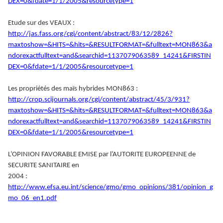
DEX=0&fdate=1/1/2005&resourcetype=1
Etude sur des VEAUX :
http://jas.fass.org/cgi/content/abstract/83/12/2826?
maxtoshow=&HITS=&hits=&RESULTFORMAT=&fulltext=MON863&a
ndorexactfulltext=and&searchid=1137079063589_14241&FIRSTIN
DEX=0&fdate=1/1/2005&resourcetype=1
Les propriétés des maïs hybrides MON863 :
http://crop.scijournals.org/cgi/content/abstract/45/3/931?
maxtoshow=&HITS=&hits=&RESULTFORMAT=&fulltext=MON863&a
ndorexactfulltext=and&searchid=1137079063589_14241&FIRSTIN
DEX=0&fdate=1/1/2005&resourcetype=1
L’OPINION FAVORABLE EMISE par l’AUTORITE EUROPEENNE de
SECURITE SANITAIRE en
2004 :
http://www.efsa.eu.int/science/gmo/gmo_opinions/381/opinion_g
mo_06_en1.pdf