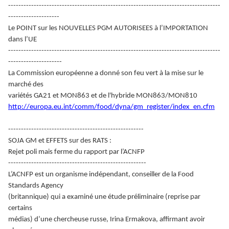
-----------------------------------------------------------------------------------
--------------------
Le POINT sur les NOUVELLES PGM AUTORISEES à l’IMPORTATION
dans l’UE
-----------------------------------------------------------------------------------
---------------------
La Commission européenne a donné son feu vert à la mise sur le
marché des
variétés GA21 et MON863 et de l'hybride MON863/MON810
http://europa.eu.int/comm/food/dyna/gm_register/index_en.cfm
-----------------------------------------------------
SOJA GM et EFFETS sur des RATS :
Rejet poli mais ferme du rapport par l’ACNFP
------------------------------------------------------
L’ACNFP est un organisme indépendant, conseiller de la Food
Standards Agency
(britannique) qui a examiné une étude préliminaire (reprise par
certains
médias) d’une chercheuse russe, Irina Ermakova, affirmant avoir