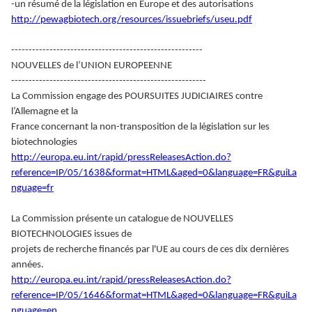
-un résumé de la législation en Europe et des autorisations
http://pewagbiotech.org/resources/issuebriefs/useu.pdf
-------------------------------------------------------
NOUVELLES de l’UNION EUROPEENNE
--------------------------------------------------------
La Commission engage des POURSUITES JUDICIAIRES contre
l’Allemagne et la
France concernant la non-transposition de la législation sur les
biotechnologies
http://europa.eu.int/rapid/pressReleasesAction.do?
reference=IP/05/1638&format=HTML&aged=0&language=FR&guiLa
nguage=fr
La Commission présente un catalogue de NOUVELLES
BIOTECHNOLOGIES issues de
projets de recherche financés par l'UE au cours de ces dix dernières
années.
http://europa.eu.int/rapid/pressReleasesAction.do?
reference=IP/05/1646&format=HTML&aged=0&language=FR&guiLa
nguage=en