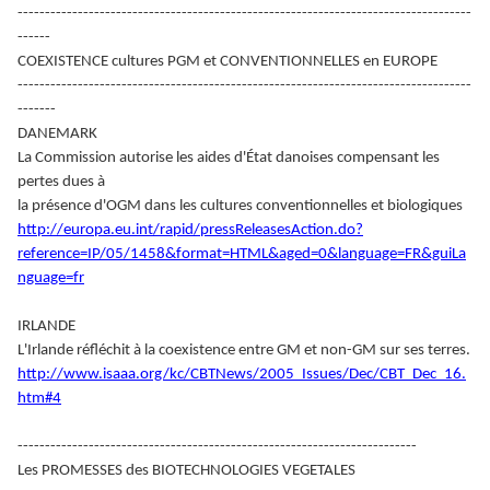
-----------------------------------------------------------------------------------
------
COEXISTENCE cultures PGM et CONVENTIONNELLES en EUROPE
-----------------------------------------------------------------------------------
-------
DANEMARK
La Commission autorise les aides d'État danoises compensant les
pertes dues à
la présence d'OGM dans les cultures conventionnelles et biologiques
http://europa.eu.int/rapid/pressReleasesAction.do?
reference=IP/05/1458&format=HTML&aged=0&language=FR&guiLa
nguage=fr
IRLANDE
L'Irlande réfléchit à la coexistence entre GM et non-GM sur ses terres.
http://www.isaaa.org/kc/CBTNews/2005_Issues/Dec/CBT_Dec_16.
htm#4
-------------------------------------------------------------------------
Les PROMESSES des BIOTECHNOLOGIES VEGETALES