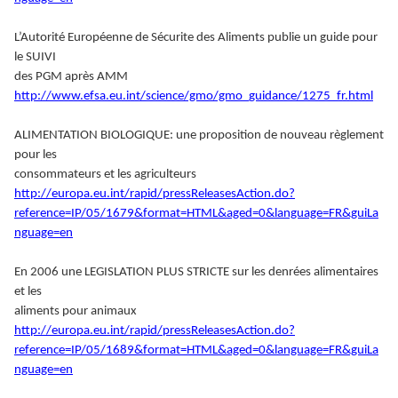
L’Autorité Européenne de Sécurite des Aliments publie un guide pour
le SUIVI
des PGM après AMM
http://www.efsa.eu.int/science/gmo/gmo_guidance/1275_fr.html
ALIMENTATION BIOLOGIQUE: une proposition de nouveau règlement
pour les
consommateurs et les agriculteurs
http://europa.eu.int/rapid/pressReleasesAction.do?
reference=IP/05/1679&format=HTML&aged=0&language=FR&guiLa
nguage=en
En 2006 une LEGISLATION PLUS STRICTE sur les denrées alimentaires
et les
aliments pour animaux
http://europa.eu.int/rapid/pressReleasesAction.do?
reference=IP/05/1689&format=HTML&aged=0&language=FR&guiLa
nguage=en