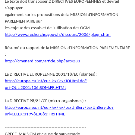
Le texte doit transposer 2 DIRECTIVES EUROPEENNES et devrait
s’appuyer
également sur les propositions de la MISSION d'INFORMATION
PARLEMENTAIRE sur
les enjeux des essais et de l'utilisation des OGM
http://www.recherche.gouv.fr/discours/2006/plogm.htm
Résumé du rapport de la MISSION d’INFORMATION PARLEMENTAIRE
:
http://cmenard.com/article.php?art=233
La DIRECTIVE EUROPEENNE 2001/18/EC (plantes):
http://europa.eu.int/eur-lex/lex/JOHtml.do?
uri=OJ:L:2001:106:SOM:FR:HTML
La DIRECTIVE 98/81/CE (micro-organismes) :
http://europa.eu.int/eur-lex/lex/LexUriServ/LexUriServ.do?
uri=CELEX:31998L0081:FR:HTML
------------------------------------------------------
GRECE, MAÏS GM et clause de sauvegarde