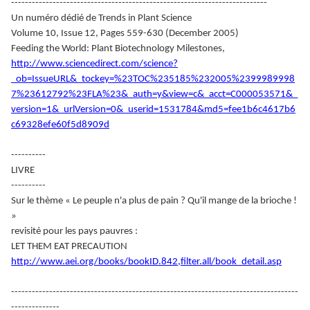
--------------------------------------------------------------------------
Un numéro dédié de Trends in Plant Science
Volume 10, Issue 12, Pages 559-630 (December 2005)
Feeding the World: Plant Biotechnology Milestones,
http://www.sciencedirect.com/science?
_ob=IssueURL&_tockey=%23TOC%235185%232005%2399989998
7%23612792%23FLA%23&_auth=y&view=c&_acct=C000053571&_
version=1&_urlVersion=0&_userid=1531784&md5=fee1b6c4617b6
c69328efe60f5d8909d
----------
LIVRE
----------
Sur le thème « Le peuple n'a plus de pain ? Qu'il mange de la brioche !
»
revisité pour les pays pauvres :
LET THEM EAT PRECAUTION
http://www.aei.org/books/bookID.842,filter.all/book_detail.asp
-----------------------------------------------------------------------------------
--------------