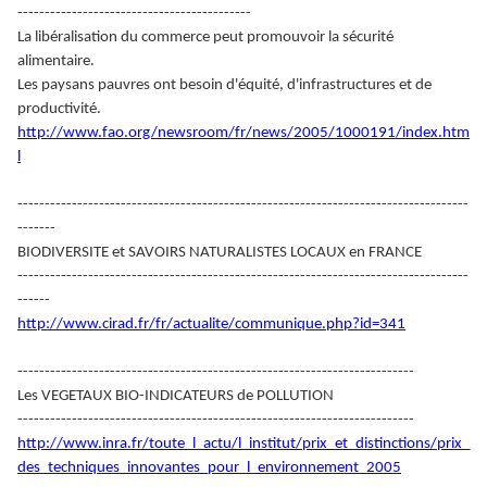
-------------------------------------------
La libéralisation du commerce peut promouvoir la sécurité
alimentaire.
Les paysans pauvres ont besoin d'équité, d'infrastructures et de
productivité.
http://www.fao.org/newsroom/fr/news/2005/1000191/index.htm
l
-----------------------------------------------------------------------------------
-------
BIODIVERSITE et SAVOIRS NATURALISTES LOCAUX en FRANCE
-----------------------------------------------------------------------------------
------
http://www.cirad.fr/fr/actualite/communique.php?id=341
-------------------------------------------------------------------------
Les VEGETAUX BIO-INDICATEURS de POLLUTION
-------------------------------------------------------------------------
http://www.inra.fr/toute_l_actu/l_institut/prix_et_distinctions/prix_
des_techniques_innovantes_pour_l_environnement_2005