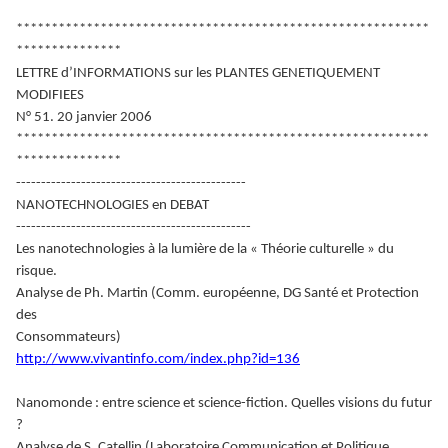
***********************************************************
***************
LETTRE d’INFORMATIONS sur les PLANTES GENETIQUEMENT
MODIFIEES
N° 51. 20 janvier 2006
***********************************************************
***************
----------------------------------------------
NANOTECHNOLOGIES en DEBAT
-----------------------------------------------
Les nanotechnologies à la lumière de la « Théorie culturelle » du
risque.
Analyse de Ph. Martin (Comm. européenne, DG Santé et Protection
des
Consommateurs)
http://www.vivantinfo.com/index.php?id=136
Nanomonde : entre science et science-fiction. Quelles visions du futur
?
Analyse de S. Catellin (Laboratoire Communication et Politique,