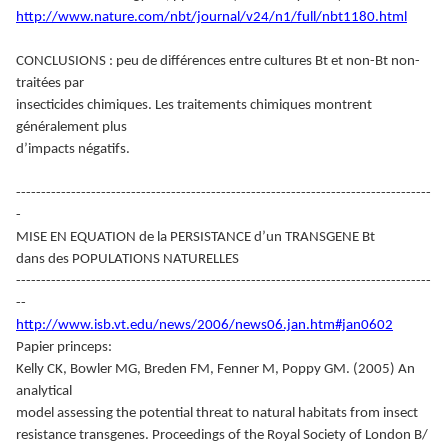
http://www.nature.com/nbt/journal/v24/n1/full/nbt1180.html
CONCLUSIONS : peu de différences entre cultures Bt et non-Bt non-
traitées par
insecticides chimiques. Les traitements chimiques montrent
généralement plus
d’impacts négatifs.
-----------------------------------------------------------------------------------
-
MISE EN EQUATION de la PERSISTANCE d’un TRANSGENE Bt
dans des POPULATIONS NATURELLES
-----------------------------------------------------------------------------------
--
http://www.isb.vt.edu/news/2006/news06.jan.htm#jan0602
Papier princeps:
Kelly CK, Bowler MG, Breden FM, Fenner M, Poppy GM. (2005) An
analytical
model assessing the potential threat to natural habitats from insect
resistance transgenes. Proceedings of the Royal Society of London B/