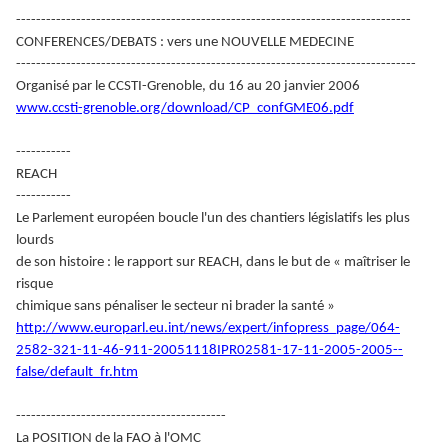
-------------------------------------------------------------------------------
CONFERENCES/DEBATS : vers une NOUVELLE MEDECINE
--------------------------------------------------------------------------------
Organisé par le CCSTI-Grenoble, du 16 au 20 janvier 2006
www.ccsti-grenoble.org/download/CP_confGME06.pdf
-----------
REACH
-----------
Le Parlement européen boucle l'un des chantiers législatifs les plus
lourds
de son histoire : le rapport sur REACH, dans le but de « maîtriser le
risque
chimique sans pénaliser le secteur ni brader la santé »
http://www.europarl.eu.int/news/expert/infopress_page/064-
2582-321-11-46-911-20051118IPR02581-17-11-2005-2005--
false/default_fr.htm
------------------------------------------
La POSITION de la FAO à l'OMC