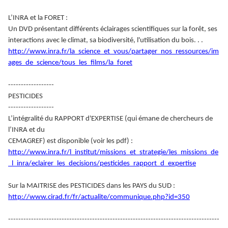
L’INRA et la FORET :
Un DVD présentant différents éclairages scientifiques sur la forêt, ses
interactions avec le climat, sa biodiversité, l'utilisation du bois. . .
http://www.inra.fr/la_science_et_vous/partager_nos_ressources/im
ages_de_science/tous_les_films/la_foret
------------------
PESTICIDES
------------------
L’intégralité du RAPPORT d'EXPERTISE (qui émane de chercheurs de
l’INRA et du
CEMAGREF) est disponible (voir les pdf) :
http://www.inra.fr/l_institut/missions_et_strategie/les_missions_de
_l_inra/eclairer_les_decisions/pesticides_rapport_d_expertise
Sur la MAITRISE des PESTICIDES dans les PAYS du SUD :
http://www.cirad.fr/fr/actualite/communique.php?id=350
-----------------------------------------------------------------------------------