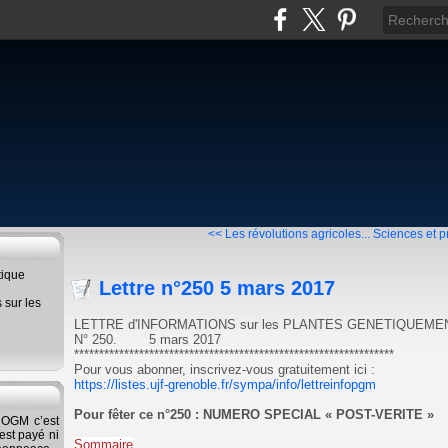
<< Les révolutions agricoles...
Sciences et p
tique
Lettre n°250 5 mars 2017
s sur les
LETTRE d'INFORMATIONS sur les PLANTES GENETIQUEME
N° 250. 5 mars 2017
****************************************************************
Pour vous abonner, inscrivez-vous gratuitement ici :
https://listes.ujf-grenoble.fr/sympa/info/lettreinfopgm
Pour fêter ce n°250 : NUMERO SPECIAL « POST-VERITE »
s OGM c’est
'est payé ni
Sommaire