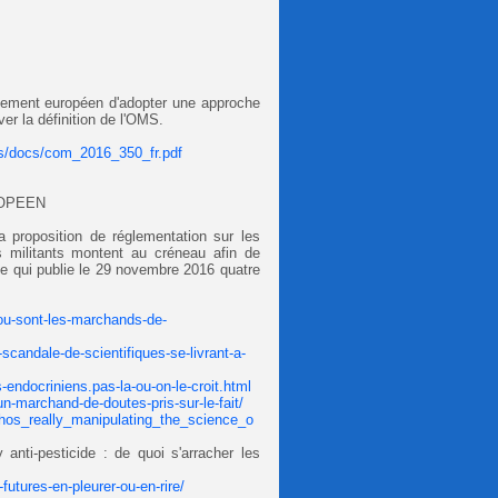
lement européen d
'
adopter une approche
er la définition de l
'
OMS.
tors/docs/com_2016_350_fr.pdf
ROPEEN
proposition de réglementation sur les
 militants montent au créneau afin de
de qui publie le 29 novembre 2016 quatre
-ou-sont-les-marchands-de-
scandale-de-scientifiques-se-livrant-a-
-endocriniens.pas-la-ou-on-le-croit.html
n-marchand-de-doutes-pris-sur-le-fait/
hos_really_manipulating_the_science_o
anti-pesticide : de quoi s'arracher les
utures-en-pleurer-ou-en-rire/