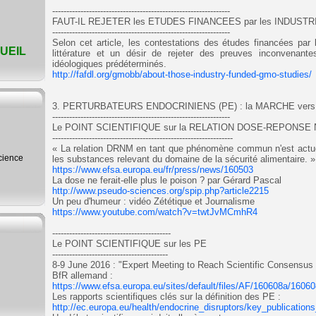
---------------------------------------------------------------
FAUT-IL REJETER les ETUDES FINANCEES par les INDUSTR
---------------------------------------------------------------
Selon cet article, les contestations des études financées par 
UEIL
littérature et un désir de rejeter des preuves inconvenan
idéologiques prédéterminés.
http://fafdl.org/gmobb/about-those-industry-funded-gmo-studies/
3. PERTURBATEURS ENDOCRINIENS (PE) : la MARCHE vers
---------------------------------------------------------------
Le POINT SCIENTIFIQUE sur la RELATION DOSE-REPONS
----------------------------------------------------------------
« La relation DRNM en tant que phénomène commun n'est actue
science
les substances relevant du domaine de la sécurité alimentaire. »
https://www.efsa.europa.eu/fr/press/news/160503
La dose ne ferait-elle plus le poison ? par Gérard Pascal
http://www.pseudo-sciences.org/spip.php?article2215
Un peu d'humeur : vidéo Zététique et Journalisme
https://www.youtube.com/watch?v=twtJvMCmhR4
------------------------------------------
Le POINT SCIENTIFIQUE sur les PE
-----------------------------------------
8-9 June 2016 : "Expert Meeting to Reach Scientific Consensus 
BfR allemand :
https://www.efsa.europa.eu/sites/default/files/AF/160608a/16060
Les rapports scientifiques clés sur la définition des PE :
http://ec.europa.eu/health/endocrine_disruptors/key_publication