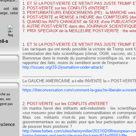
eenpeace...
1. ET SI LA POST-VERITE CE N'ETAIT PAS JUSTE TRUMP E
2. POST-VERITE sur les CONFLITS d'INTERET
s ont été
3. PERTURBATEURS ENDOCRINIENS (PE) : la MARCHE vers
arge, celui
4. POST-VERITE et REMISE à l'HEURE des COMPTEURS (dont
5. QUAND les RATS CHANGENT de SEXE d'une PUBLICATION
6. AUTRE POST-VERITE dans des JOURNAUX SCIENTIFIQU
7. PRIX SPECIAUX de la MEILLEURE POST-VERITE : the winner
1. ET SI LA POST-VERITE CE N'ETAIT PAS JUSTE TRUMP E
Les tactiques qui ont rendu possible la victoire de Trump sont f
contestation des faits scientifiques (climat, OGM, vaccins, etc.)
Bienvenue dans le monde du journalisme scientifique où, en ce 
rapportez des faits, moins ils semblent avoir de l'importance :
http://issues.org/33-2/journalism-under-attack/
---------------------------------------------------------
La GAUCHE AMERICAINE a-t-elle INVENTE la « POST-VERITE
--------------------------------------------------------
https://theconversation.com/comment-la-gauche-liberale-a-invent
rche au
es, ses
2. POST-VERITE sur les CONFLITS d'INTERET
agent pas
Un mantra favori des militants anti-industriels : les scientifiqu
«sur mesure» pour des industriels commanditaires et corrompraient
Mais ces militants n'ont-ils pas leurs propres conflits d
gouvernementaux ou au public pour que leur participation aux 
 science
de pousser leurs positions ?
http://www.forbes.com/sites/henrymiller/2017/02/08/european-conf
harms-farmers-and-pesticide-manufacturers/#74a4f5551d9e