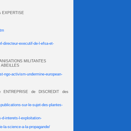
s EXPERTISE
htm
-directeur-executif-de-l-efsa-et-
GANISATIONS MILITANTES
 ABEILLES
rest-ngo-activism-undermine-european-
e ENTREPRISE de DISCREDIT des
publications-sur-le-sujet-des-plantes-
d-interets-l-exploitation-
de-la-science-a-la-propagande/