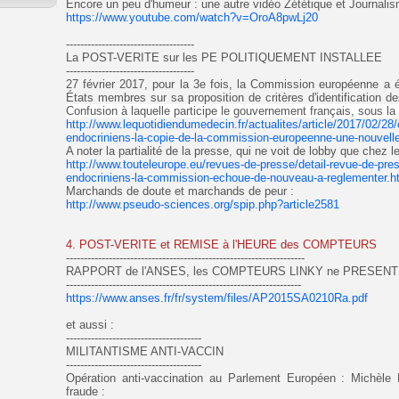
Encore un peu d'humeur : une autre vidéo Zététique et Journali
https://www.youtube.com/watch?v=OroA8pwLj20
------------------------------------
La POST-VERITE sur les PE POLITIQUEMENT INSTALLEE
------------------------------------
27 février 2017, pour la 3e fois, la Commission européenne a
États membres sur sa proposition de critères d'identification de
Confusion à laquelle participe le gouvernement français, sous la
http://www.lequotidiendumedecin.fr/actualites/article/2017/02/28/
endocriniens-la-copie-de-la-commission-europeenne-une-nouvell
A noter la partialité de la presse, qui ne voit de lobby que chez les
http://www.touteleurope.eu/revues-de-presse/detail-revue-de-pre
endocriniens-la-commission-echoue-de-nouveau-a-reglementer.h
Marchands de doute et marchands de peur :
http://www.pseudo-sciences.org/spip.php?article2581
4. POST-VERITE et REMISE à l'HEURE des COMPTEURS
-------------------------------------------------------------------
RAPPORT de l'ANSES, les COMPTEURS LINKY ne PRESENTE
------------------------------------------------------------------
https://www.anses.fr/fr/system/files/AP2015SA0210Ra.pdf
et aussi :
--------------------------------------
MILITANTISME ANTI-VACCIN
--------------------------------------
Opération anti-vaccination au Parlement Européen : Michèle 
fraude :