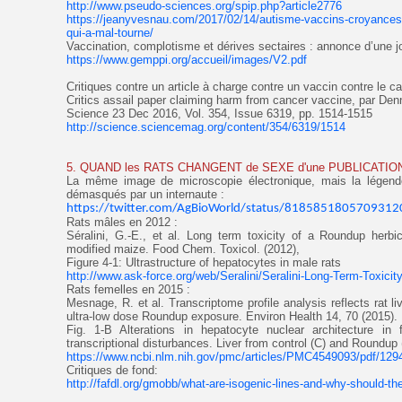
http://www.pseudo-sciences.org/spip.php?article2776
https://jeanyvesnau.com/2017/02/14/autisme-vaccins-croyances-
qui-a-mal-tourne/
Vaccination, complotisme et dérives sectaires : annonce d’une jo
https://www.gemppi.org/accueil/images/V2.pdf
Critiques contre un article à charge contre un vaccin contre le ca
Critics assail paper claiming harm from cancer vaccine, par Den
Science 23 Dec 2016, Vol. 354, Issue 6319, pp. 1514-1515
http://science.sciencemag.org/content/354/6319/1514
5. QUAND les RATS CHANGENT de SEXE d'une PUBLICATION
La même image de microscopie électronique, mais la légende
démasqués par un internaute :
https://twitter.com/AgBioWorld/status/8185851805709312
Rats mâles en 2012 :
Séralini, G.-E., et al. Long term toxicity of a Roundup herbi
modified maize. Food Chem. Toxicol. (2012),
Figure 4-1: Ultrastructure of hepatocytes in male rats
http://www.ask-force.org/web/Seralini/Seralini-Long-Term-Toxici
Rats femelles en 2015 :
Mesnage, R. et al. Transcriptome profile analysis reflects rat l
ultra-low dose Roundup exposure. Environ Health 14, 70 (2015).
Fig. 1-B Alterations in hepatocyte nuclear architecture in
transcriptional disturbances. Liver from control (C) and Roundup 
https://www.ncbi.nlm.nih.gov/pmc/articles/PMC4549093/pdf/129
Critiques de fond:
http://fafdl.org/gmobb/what-are-isogenic-lines-and-why-should-the