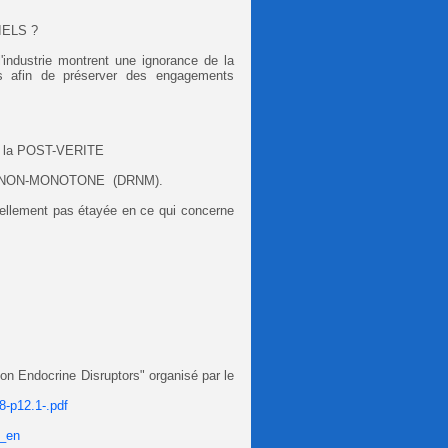
IELS ?
l'industrie montrent une ignorance de la
tes afin de préserver des engagements
 la POST-VERITE
E NON-MONOTONE (DRNM).
llement pas étayée en ce qui concerne
on Endocrine Disruptors" organisé par le
8-p12.1-.pdf
s_en