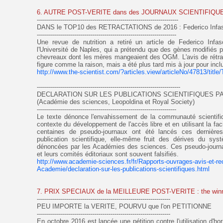
6. AUTRE POST-VERITE dans des JOURNAUX SCIENTIFIQU
-----------------------------------------------------------------------
DANS le TOP10 des RETRACTATIONS de 2016 : Federico Infasc
----------------------------------------------------------------------
Une revue de nutrition a retiré un article de Federico Infas
l'Université de Naples, qui a prétendu que des gènes modifiés p
chevreaux dont les mères mangeaient des OGM. L'avis de rétracta
figure comme la raison, mais a été plus tard mis à jour pour inclu
http://www.the-scientist.com/?articles.view/articleNo/47813/title
------------------------------------------------------------------------
DECLARATION SUR LES PUBLICATIONS SCIENTIFIQUES P
(Académie des sciences, Leopoldina et Royal Society)
----------------------------------------------------------------------
Le texte dénonce l'envahissement de la communauté scientifi
contexte du développement de l'accès libre et en utilisant la fac
centaines de pseudo-journaux ont été lancés ces dernières
publication scientifique, elle-même fruit des dérives du sys
dénoncées par les Académies des sciences. Ces pseudo-journau
et leurs comités éditoriaux sont souvent falsifiés.
http://www.academie-sciences.fr/fr/Rapports-ouvrages-avis-et-r
Academie/declaration-sur-les-publications-scientifiques.html
7. PRIX SPECIAUX de la MEILLEURE POST-VERITE : the winner
-------------------------------------------------------------------
PEU IMPORTE la VERITE, POURVU que l'on PETITIONNE
-------------------------------------------------------------------
En octobre 2016 est lancée une pétition contre l'utilisation d