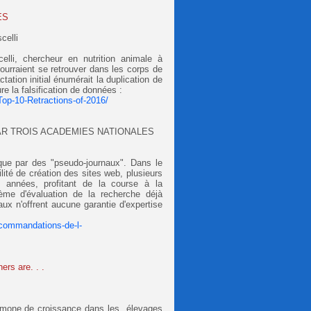
ES
elli
celli, chercheur en nutrition animale à
ourraient se retrouver dans les corps de
tion initial énumérait la duplication de
re la falsification de données :
/Top-10-Retractions-of-2016/
AR TROIS ACADEMIES NATIONALES
que par des "pseudo-journaux". Dans le
ilité de création des sites web, plusieurs
 années, profitant de la course à la
tème d'évaluation de la recherche déjà
x n'offrent aucune garantie d'expertise
ecommandations-de-l-
s are. . .
'hormone de croissance dans les élevages