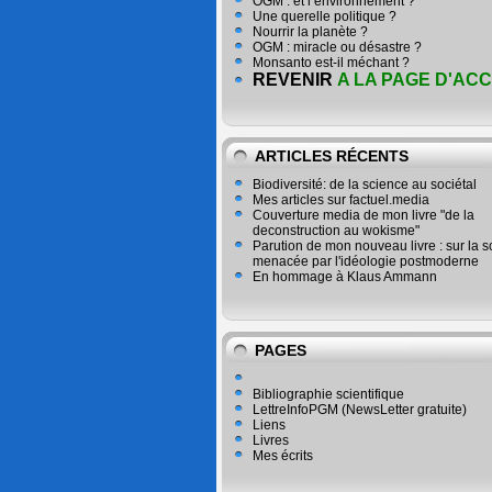
OGM : et l’environnement ?
Une querelle politique ?
Nourrir la planète ?
OGM : miracle ou désastre ?
Monsanto est-il méchant ?
REVENIR
A LA PAGE D'ACC
ARTICLES RÉCENTS
Biodiversité: de la science au sociétal
Mes articles sur factuel.media
Couverture media de mon livre "de la
deconstruction au wokisme"
Parution de mon nouveau livre : sur la 
menacée par l'idéologie postmoderne
En hommage à Klaus Ammann
PAGES
Bibliographie scientifique
LettreInfoPGM (NewsLetter gratuite)
Liens
Livres
Mes écrits