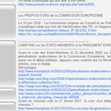
Un débat scientifique qui doit aller à son terme :
http://www.pseudo-sciences.org/spip.php?article2601
-----------------------------------------------------------------
Les PROPOSITIONS de la COMMISSION EUROPEENNE
---------------------------------------------------------------
Le 15 juin 2016 : La Commission propose au Conseil et au Par
scientifique solide aux fins de l
'
identification des PE, et d
'
approuv
http://europa.eu/rapid/press-release_IP-16-2152_fr.htm
https://ec.europa.eu/health/sites/health/files/endocrine_disrup
-----------------------------------------------------------------------
LOBBYING sur les ETATS-MEMBRES et le PARLEMENT EU
-----------------------------------------------------------------------
Avant le vote des Etats-Membres le 21 décembre 2016 sur la 
perturbateurs endocriniens de la Commission Européenne, les
peser sur le débat politique, appuyés sans surprise par Le Mon
articles, tous à charge.
Décryptages :
http://www.forumphyto.fr/2016/12/05/perturbateurs-endocriniens
doute/#_ftnref16
http://seppi.over-blog.com/2016/12/perturbateurs-endocriniens-le-
la-diffamation-collective.html
http://seppi.over-blog.com/2016/12/le-scandale-des-perturbateurs
http://www.forumphyto.fr/2016/12/12/perturbateurs-endocriniens-u
http://www.science20.com/endocrine_policy_perspectives/but_w
n_endocrine_disrupting_chemicals-185566
Avant un nouveau vote le 27 février 2017, la com' d’un lobby 
cheveux ?
http://www.forumphyto.fr/2017/02/23/la-com-intox-de-generations-f