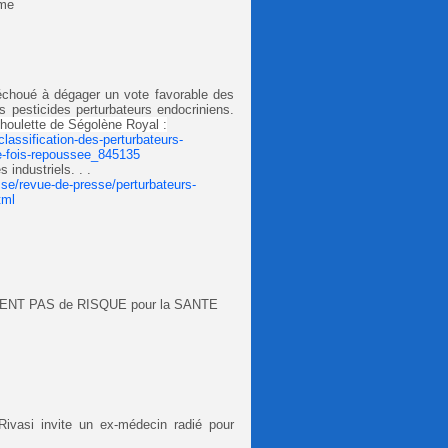
sme
 échoué à dégager un vote favorable des
s pesticides perturbateurs endocriniens.
 houlette de Ségolène Royal :
classification-des-perturbateurs-
e-fois-repoussee_845135
 industriels. . .
sse/revue-de-presse/perturbateurs-
tml
NT PAS de RISQUE pour la SANTE
Rivasi invite un ex-médecin radié pour