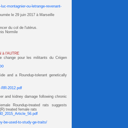
luc-montagnier-ou-letrange-revenant-
urnée le 29 juin 2017 à Marseille
ncer du col de l'utérus.
nis Normile
 à l'AUTRE
 change pour les militants du Criigen
00
cide and a Roundup-tolerant genetically
ty-RR-2012.pdf
iver and kidney damage following chronic
 female Roundup-treated rats suggests
(R) treated female rats
40_2015_Article_56.pdf
y-be-used-to-study-ge-traits/