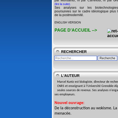
par Monsanto, ni par Carrefour, ni par Gr
(lire la suite)
.
Ses analyses sur les biotechnologie
poursuivies sur le cadre idéologique plus l
de la postmodernité.
ENGLISH VERSION
PAGE D'ACCUEIL -->
RECHERCHER
L'AUTEUR
Marcel Kuntz est biologiste,
directeur de reche
CNRS
et enseignant à l’Université
Grenoble-Alp
seules sources de revenus. Ses analyses n'eng
ses employeurs.
Nouvel ouvrage:
De la déconstruction au wokisme. La
menacée
.