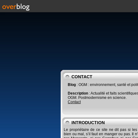
CONTACT
Blog
: OGM : environnement, santé et poli
Description
: Actualité et faits scientifique
OGM. Postmodernisme en science.
Contact
INTRODUCTION
Le propriétaire de ce site ne dit pas si le
bien ou mal, s’il faut en manger ou pas. Il n