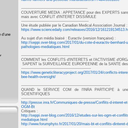
----------------------------------------------------------
COUVERTURE MEDIA : APPETANCE pour des EXPERTS san
mais avec CONFLIT d'INTERET DISSIMULE
-----------------------------------------------------------
Une étude publiée par le Canadian Medical Association Journal
:
https://www.sciencedaily.com/releases/2016/12/161219134513.
e d'une
Au sujet d'un média biaisé : Euractiv (version française) :
http://seppi.over-blog.com/2017/01/du-cote-d-euractiv-bernhard-url
pathologies-mediatiques.html
-------------------------------------------------------------
COMMENT les CONFLITS d'INTERETS et l'ACTIVISME d'OR
SAPENT la SURVEILLANCE EUROPEENNE de la SANTE des
-------------------------------------------------------------
https://www.geneticliteracyproject.org/2017/01/24/conflicts-inte
bee-health-oversight/
------------------------------------------------------------------------------
QUAND le SERVICE COM de l'INRA PARTICIPE à un
SCIENTIFIQUES
------------------------------------------------------------------------------
http://presse.inra.fr/Communiques-de-presse/Conflits-d-interet-et-
OGM-Bt
Critiques :
http://seppi.over-blog.com/2016/12/etudes-sur-les-ogm-et-conflits-
mediatique.html
http://www.forumphyto.fr/2017/01/20/mais-bt-et-conflits-dinteret-