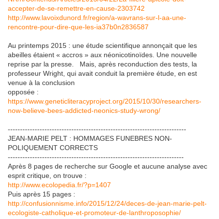
accepter-de-se-remettre-en-cause-2303742
http://www.lavoixdunord.fr/region/a-wavrans-sur-l-aa-une-
rencontre-pour-dire-que-les-ia37b0n2836587
Au printemps 2015 : une étude scientifique annonçait que les
abeilles étaient « accros » aux néonicotinoïdes. Une nouvelle
reprise par la presse. Mais, après reconduction des tests, la
professeur Wright, qui avait conduit la première étude, en est
venue à la conclusion
opposée :
https://www.geneticliteracyproject.org/2015/10/30/researchers-
now-believe-bees-addicted-neonics-study-wrong/
-------------------------------------------------------------------------
JEAN-MARIE PELT : HOMMAGES FUNEBRES NON-
POLIQUEMENT CORRECTS
------------------------------------------------------------------------
Après 8 pages de recherche sur Google et aucune analyse avec
esprit critique, on trouve :
http://www.ecolopedia.fr/?p=1407
Puis après 15 pages :
http://confusionnisme.info/2015/12/24/deces-de-jean-marie-pelt-
ecologiste-catholique-et-promoteur-de-lanthroposophie/