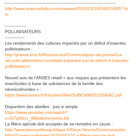
-------------------------------------------------------------------------
http://www.sciencedaily.com/releases/2016/01/160106114837.ht
m
--------------
POLLINISATEURS
-------------
Les rendements des cultures impactés par un déficit d’insectes
pollinisateurs :
http://presse.inra.fr/Ressources/Communiques-de-presse/La-
securite-alimentaire-mondiale-impactee-par-le-deficit-d-insectes-
pollinisateurs
Nouvel avis de l'ANSES relatif « aux risques que présentent les
insecticides à base de substances de la famille des
néonicotinoïdes » :
https://www.anses.fr/fr/system/files/SUBCHIM2015SA042.pdf
Disparition des abeilles : pas si simple
https://www.youtube.com/watch?
v=Gi7giNxcr_A&feature=youtu.be
La filière apicole doit accepter de se remettre en cause :
http://www.lanouvellerepublique.fr/Deux-Sevres/Communautes-
NR/n/Contenus/Articles/2015/04/22/La-filiere-apicole-doit-