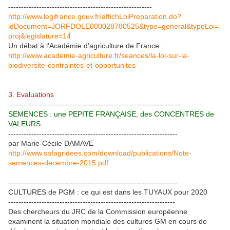
--------------------------------------------------------
http://www.legifrance.gouv.fr/affichLoiPreparation.do?
idDocument=JORFDOLE000028780525&type=general&typeLoi=
proj&legislature=14
Un débat à l'Académie d'agriculture de France :
http://www.academie-agriculture.fr/seances/la-loi-sur-la-
biodiversite-contraintes-et-opportunites
3. Evaluations
-------------------------------------------------------------------
SEMENCES : une PEPITE FRANÇAISE, des CONCENTRES de
VALEURS
------------------------------------------------------------------
par Marie-Cécile DAMAVE
http://www.safagridees.com/download/publications/Note-
semences-decembre-2015.pdf
------------------------------------------------------------------
CULTURES de PGM : ce qui est dans les TUYAUX pour 2020
-----------------------------------------------------------------
Des chercheurs du JRC de la Commission européenne
examinent la situation mondiale des cultures GM en cours de