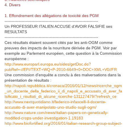
4. Divers
1. Effondrement des allégations de toxicité des PGM
------------------------------------------------------------------
Un PROFESSEUR ITALIEN ACCUSE d'AVOIR FALSIFIE ses
RESULTATS
------------------------------------------------------------------
Ces résultats étaient souvent cités par les anti-OGM comme
preuves des impacts de la nourriture dérivée de PGM. Voir par
exemple au Parlement européen, cette question à la Commission
européenne :
http://www.europarl.europa.eu/sides/getDoc.do?
pubRef=-//EP//TEXT+WQ+P-2010-6649+0+DOC+XML+V0//FR
Une commission d'enquête a conclu à des malversations dans la
présentation de résultats :
http://napoli.repubblica.it/cronaca/2016/01/12/news/ricerche_ogm
_un_docente_della_federico_ii_di_napoli_e_accusato_di_aver_fa
lsificato_i_risultati_di_alcune_ricerche-131127479/?refresh_ce
http://www.nextquotidiano.it/federico-infascelli-il-docente-
accusato-di-aver-manipolato-uno-studio-sugli-ogm/
http://www.nature.com/news/italian-papers-on-genetically-
modified-crops-under-investigation-1.19183
http://www.biofortified.org/2016/01/italian-research-group-subject-