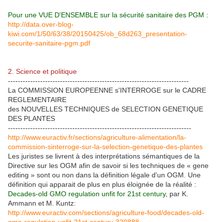
Pour une VUE D'ENSEMBLE sur la sécurité sanitaire des PGM :
http://data.over-blog-
kiwi.com/1/50/63/38/20150425/ob_68d263_presentation-
securite-sanitaire-pgm.pdf
2. Science et politique
-------------------------------------------------------------------------
La COMMISSION EUROPEENNE s'INTERROGE sur le CADRE
REGLEMENTAIRE
des NOUVELLES TECHNIQUES de SELECTION GENETIQUE
DES PLANTES
--------------------------------------------------------------------------
http://www.euractiv.fr/sections/agriculture-alimentation/la-
commission-sinterroge-sur-la-selection-genetique-des-plantes
Les juristes se livrent à des interprétations sémantiques de la
Directive sur les OGM afin de savoir si les techniques de « gene
editing » sont ou non dans la définition légale d'un OGM. Une
définition qui apparait de plus en plus éloignée de la réalité :
Decades-old GMO regulation unfit for 21st century
, par K.
Ammann et M. Kuntz:
http://www.euractiv.com/sections/agriculture-food/decades-old-