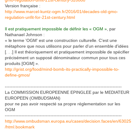
gmo-regulation-unfit-21st-century-320888
Version française :
http://www.marcel-kuntz-ogm.fr/2016/01/decades-old-gmo-
regulation-unfit-for-21st-century.html
Il est pratiquement impossible de définir les « OGM »
, par
Nathanael Johnson :
« le terme 'OGM' est une construction culturelle. C'est une
métaphore que nous utilisons pour parler d'un ensemble d'idées
[. . .] Il est théoriquement et pratiquement impossible de spécifier
précisément un supposé dénominateur commun pour tous ces
produits [OGM] ».
http://grist.org/food/mind-bomb-its-practically-impossible-to-
define-gmos/
-----------------------------------------------------------------------------
La COMMISSION EUROPEENNE EPINGLEE par le MEDIATEUR
EUROPEEN (OMBUDSMAN)
pour ne pas avoir respecté sa propre réglementation sur les
OGM
-----------------------------------------------------------------------------
http://www.ombudsman.europa.eu/cases/decision.faces/en/63025
/html.bookmark