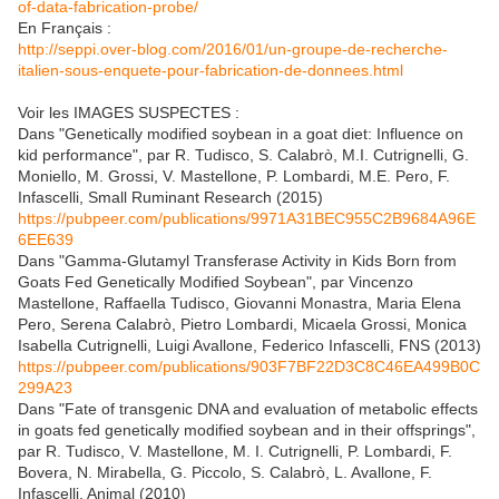
of-data-fabrication-probe/
En Français :
http://seppi.over-blog.com/2016/01/un-groupe-de-recherche-
italien-sous-enquete-pour-fabrication-de-donnees.html
Voir les IMAGES SUSPECTES :
Dans "Genetically modified soybean in a goat diet: Influence on
kid performance", par R. Tudisco, S. Calabrò, M.I. Cutrignelli, G.
Moniello, M. Grossi, V. Mastellone, P. Lombardi, M.E. Pero, F.
Infascelli, Small Ruminant Research (2015)
https://pubpeer.com/publications/9971A31BEC955C2B9684A96E
6EE639
Dans "Gamma-Glutamyl Transferase Activity in Kids Born from
Goats Fed Genetically Modified Soybean", par Vincenzo
Mastellone, Raffaella Tudisco, Giovanni Monastra, Maria Elena
Pero, Serena Calabrò, Pietro Lombardi, Micaela Grossi, Monica
Isabella Cutrignelli, Luigi Avallone, Federico Infascelli, FNS (2013)
https://pubpeer.com/publications/903F7BF22D3C8C46EA499B0C
299A23
Dans "Fate of transgenic DNA and evaluation of metabolic effects
in goats fed genetically modified soybean and in their offsprings",
par R. Tudisco, V. Mastellone, M. I. Cutrignelli, P. Lombardi, F.
Bovera, N. Mirabella, G. Piccolo, S. Calabrò, L. Avallone, F.
Infascelli, Animal (2010)