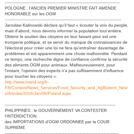
-----------------------------------------------------------------------------
POLOGNE : l'ANCIEN PREMIER MINISTRE FAIT AMENDE
HONORABLE sur les OGM
------------------------------------------------------------------------------
Jaroslaw Kalinowski déclare qu'il faut « écouter la voix du people,
mais d'abord, nous devons informer la population tout entière.
Obtenir le soutien des citoyens en leur faisant peur est une
tromperie politique, et se servir du manque de connaissances de
l'électorat pour créer une loi ne fera qu'entraîner davantage de
problèmes et est apparemment une chose malhonnête. Pendant
ce temps, une recherche digne de confiance confirme la sécurité
des aliments OGM pour animaux. Malheureusement, pour
l'instant, l'opinion des experts n'a pas suffisamment d'influence
pour toucher les citoyens ».
http://www.merid.org/fr-
FR/Content/News_Services/Food_Security_and_AgBiotech_New
s/Articles/2016/Jan/06/Poland.aspx
--------------------------------------------------------------------------
PHILIPPINES : le GOUVERNEMENT VA CONTESTER
l'INTERDICTION
des IMPORTATIONS d'OGM ORDONNEE par la COUR
SUPREME
----------------------------------------------------------------------------