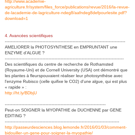
http://www.academie-
agriculture.fr/system/files_force/publications/revue/2016/la-revue-
de-lacademie-de-lagriculture-ndeg8/aafndeg8defpourlesite.pdf?
download=1
4. Avancées scientifiques
--------------------------------------------------------------------------------
AMELIORER la PHOTOSYNTHESE en EMPRUNTANT une
ENZYME d'ALGUE ?
-------------------------------------------------------------------------------
Des scientifiques du centre de recherche de Rothamsted
(Royaume-Uni) et de Cornell University (USA) ont démontré que
les plantes à fleurspouvaient réaliser leur photosynthèse avec
l'enzyme Rubisco (celle quifixe le CO2) d'une algue, qui est plus
« rapide » :
http://ht.ly/BDbjU
-------------------------------------------------------------------
Peut-on SOIGNER la MYOPATHIE de DUCHENNE par GENE
EDITING ?
----------------------------------------------------------------------------
http://passeurdesciences.blog.lemonde.fr/2016/01/03/comment-
bidouiller-un-gene-pour-soigner-la-myopathie/