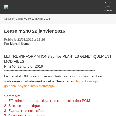
MENU
Accueil
» Lettre n°240 22 janvier 2016
Lettre n°240 22 janvier 2016
Publié le 22/01/2016 à 12:26
Par
Marcel Kuntz
LETTRE d'INFORMATIONS sur les PLANTES GENETIQUEMENT
MODIFIEES
N° 240. 22 janvier 2016
**********************************************************************
LettreInfoPGM : conforme aux faits, sans conformisme. Pour
s'abonner gratuitement à cette NewsLetter:
https://listes.ujf-
grenoble.fr/sympa/info/lettreinfopgm
Sommaire
1. Effondrement des allégations de toxicité des PGM
2. Science et politique
3. Evaluations scientifiques
3. Avancées scientifiques