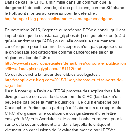
Dans ce cas, le CIRC a minimisé dans un communiqué la
dangerosité de cette viande, et des politiciens, comme Stéphane
le Foll, sont montés au créneau pour la défendre :
http://amgar.blog.processalimentaire.com/tag/cancerigene/
En novembre 2015, l'agence européenne EFSA a conclu qu'il est
improbable que la substance [glyphosate] soit génotoxique (c.à.d.
qu'elle endommage l'ADN) ou qu'elle constitue une menace
cancérogène pour l'homme. Les experts n'ont pas proposé que
le glyphosate soit catégorisé comme cancérogène selon la
réglementation de l'UE » :
http://www.efsa.europa.eu/sites/default/files/corporate_publication
s/files/efsaexplainsglyphosate151112fr.pdf
Ce qui déclencha la fureur des lobbies écologistes :
http://seppi.over-blog.com/2015/11/glyphosate-et-efsa-verts-de-
rage.html
Il est à noter que l'avis de l'EFSA propose des explications à la
divergence de son avis du classement du CIRC (les deux n'ont
peut-être pas posé la même question). Ce qui n'empêche pas,
Christopher Portier, qui a participé à l'élaboration du rapport du
CIRC, d'organiser une coalition de cosignataires d'une lettre
envoyée à Vytenis Andriukaitis, le commissaire européen pour la
santé et la sécuritéalimentaire, dans laquelle ils critiquent
vivement les conclusions de l'évaluation menée par l'EFSA :