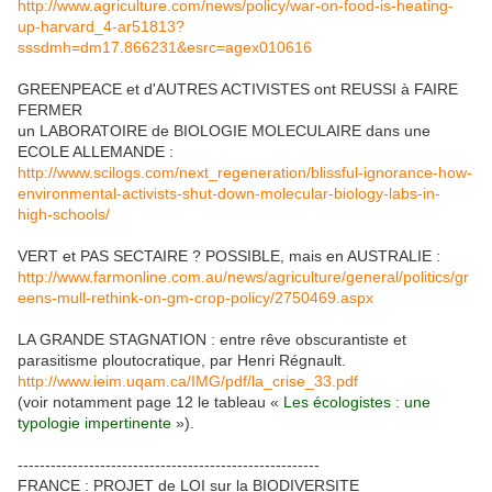
http://www.agriculture.com/news/policy/war-on-food-is-heating-
up-harvard_4-ar51813?
sssdmh=dm17.866231&esrc=agex010616
GREENPEACE et d'AUTRES ACTIVISTES ont REUSSI à FAIRE
FERMER
un LABORATOIRE de BIOLOGIE MOLECULAIRE dans une
ECOLE ALLEMANDE :
http://www.scilogs.com/next_regeneration/blissful-ignorance-how-
environmental-activists-shut-down-molecular-biology-labs-in-
high-schools/
VERT et PAS SECTAIRE ? POSSIBLE, mais en AUSTRALIE :
http://www.farmonline.com.au/news/agriculture/general/politics/gr
eens-mull-rethink-on-gm-crop-policy/2750469.aspx
LA GRANDE STAGNATION : entre rêve obscurantiste et
parasitisme ploutocratique, par Henri Régnault.
http://www.ieim.uqam.ca/IMG/pdf/la_crise_33.pdf
(voir notamment page 12 le tableau «
Les écologistes : une
typologie impertinente
»).
-------------------------------------------------------
FRANCE : PROJET de LOI sur la BIODIVERSITE