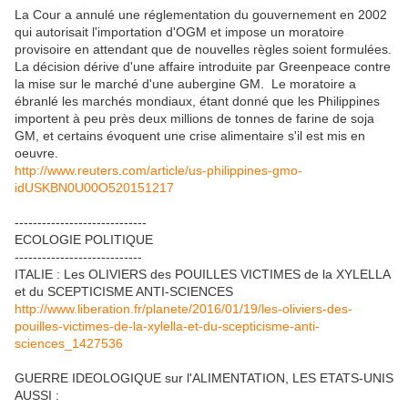
La Cour a annulé une réglementation du gouvernement en 2002
qui autorisait l'importation d'OGM et impose un moratoire
provisoire en attendant que de nouvelles règles soient formulées.
La décision dérive d'une affaire introduite par Greenpeace contre
la mise sur le marché d'une aubergine GM. Le moratoire a
ébranlé les marchés mondiaux, étant donné que les Philippines
importent à peu près deux millions de tonnes de farine de soja
GM, et certains évoquent une crise alimentaire s'il est mis en
oeuvre.
http://www.reuters.com/article/us-philippines-gmo-
idUSKBN0U00O520151217
-----------------------------
ECOLOGIE POLITIQUE
----------------------------
ITALIE : Les OLIVIERS des POUILLES VICTIMES de la XYLELLA
et du SCEPTICISME ANTI-SCIENCES
http://www.liberation.fr/planete/2016/01/19/les-oliviers-des-
pouilles-victimes-de-la-xylella-et-du-scepticisme-anti-
sciences_1427536
GUERRE IDEOLOGIQUE sur l'ALIMENTATION, LES ETATS-UNIS
AUSSI :