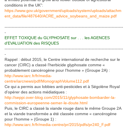
conditions in the UK":
https://www.gov.uk/government/uploads/system/uploads/attachm
ent_data/file/487640/ACRE_advice_soybeans_and_maize.pdf
-----------------------------------------------------------------------------------
-
EFFET TOXIQUE du GLYPHOSATE sur . . . les AGENCES
d'EVALUATION des RISQUES
-----------------------------------------------------------------------------------
-
Rappel : début 2015, le Centre international de recherche sur le
cancer (CIRC) a classé l'herbicide glyphosate comme «
probablement cancérogène pour l'homme » (Groupe 2A) :
http://www.iarc.fr/fr/media-
centre/iarcnews/pdf/MonographVolume112.pdf
Ce qui a permis aux lobbies anti-pesticides et à Ségolène Royal
d'opérer des actions médiatiques :
http://seppi.over-blog.com/2015/11/glyphosate-bombarder-la-
commission-europeenne-semer-le-doute.html
Puis, le CIRC a classé la viande rouge dans le même Groupe 2A
et la viande transformée a été classée comme « cancérogène
pour l'homme » (Groupe 1) :
http://www.iarc.fr/fr/media-centre/pr/2015/pdfs/pr240_F.pdf