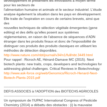
développement et présentent les innovations à moyen terme
pour les secteurs de
l'alimentation humaine et animale et le secteur industriel. L'étude
analyse également la situation dans les pays en développement.
Elle traite de l'expiration en cours de certains brevets, ainsi que
des
nouvelles techniques de sélection végétale émergentes (gene
editing) et des défis qu'elles posent aux systèmes
réglementaires, en raison de l'absence de séquences d'ADN
étranger dans les produits finaux et donc de l'impossibilité de
distinguer ces produits des produits classiques en utilisant les
méthodes de détection disponibles.
http://www.nature.com/nbt/journal/v34/n1/full/nbt.3449.html
Pour rappel : Ricroch AE, Hénard-Damave MC (2015). Next
biotech plants: new traits, crops, developers and technologies for
addressing global challenges. Critical Reviews in Biotechnology:
http://www.ask-force.org/web/Genomics/Ricroch-Henard-Next-
Biotech-Plants-2015.pdf
---------------------------------------------------------------------
DEFIS ASSOCIES à l'ADOPTION des BIOTECHS AGRICOLES
--------------------------------------------------------------------
Un symposium de l'IUPAC International Congress of Pesticide
Chemistry (2014) a débattu des obstacles : (i) la mauvaise