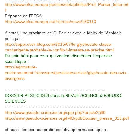
http://www.efsa.europa.eu/sites/default/files/Prof_Portier_letter.pd
f
Réponse de l'EFSA:
http://www.efsa.europa.eu/fr/press/news/160113
A noter, une proximité de C. Portier avec le lobby de l'écologie
politique :
http://seppi.over-blog.com/2015/07/le-glyphosate-classe-
cancerigene-probable-le-conflit-d-interets-se-precise.html
Du pain béni pour ceux qui veulent discréditer l'expertise
scientifique :
http://agriculture-
environnement.fr/dossiers/pesticides/article/glyphosate-des-avis-
divergents
-------------------------------------------------------------------
DOSSIER PESTICIDES dans la REVUE SCIENCE & PSEUDO-
SCIENCES
-----------------------------------------------------------------
http://www.pseudo-sciences.org/spip.php?article2580
http://www.pseudo-sciences.org/IMG/pdf/Dossier_presse_315.pdf
et aussi, les bonnes pratiques phytopharmaceutiques :