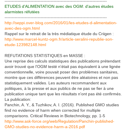
-----------------------------------------------------------------------
ETUDES d'ALIMENTATION avec des OGM: d'autres études
alarmistes réfutées
-----------------------------------------------------------------------
http://seppi.over-blog.com/2016/01/les-etudes-d-alimentation-
avec-des-ogm.html
Rappel sur le retrait de la très médiatique étude du Criigen :
http://www.marcel-kuntz-ogm.fr/article-seralini-republie-son-
etude-123982148.html
REFUTATIONS STATISTIQUES en MASSE :
Une reprise des calculs statistiques des publications prétendant
avoir trouvé que l'OGM testé n'était pas équivalent à une lignée
conventionnelle, voire pouvait poser des problèmes sanitaires,
montre que ces différences peuvent être aléatoires et non pas
statistiquement valides. Les auteurs recommandent aux
politiques, à la presse et aux publics de ne pas se fier à une
publication unique tant que les résultats n'ont pas été confirmés.
La publication:
Panchin, A. Y., & Tuzhikov, A. I. (2016). Published GMO studies
find no evidence of harm when corrected for multiple
comparisons. Critical Reviews in Biotechnology, pp. 1-5
http://www.ask-force.org/web/Regulation/Panchin-published-
GMO-studies-no-evidence-harm-a-2016.pdf