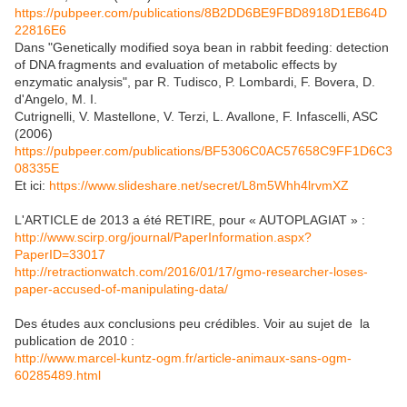
https://pubpeer.com/publications/8B2DD6BE9FBD8918D1EB64D
22816E6
Dans "Genetically modified soya bean in rabbit feeding: detection
of DNA fragments and evaluation of metabolic effects by
enzymatic analysis", par R. Tudisco, P. Lombardi, F. Bovera, D.
d'Angelo, M. I.
Cutrignelli, V. Mastellone, V. Terzi, L. Avallone, F. Infascelli, ASC
(2006)
https://pubpeer.com/publications/BF5306C0AC57658C9FF1D6C3
08335E
Et ici:
https://www.slideshare.net/secret/L8m5Whh4lrvmXZ
L'ARTICLE de 2013 a été RETIRE, pour « AUTOPLAGIAT » :
http://www.scirp.org/journal/PaperInformation.aspx?
PaperID=33017
http://retractionwatch.com/2016/01/17/gmo-researcher-loses-
paper-accused-of-manipulating-data/
Des études aux conclusions peu crédibles. Voir au sujet de la
publication de 2010 :
http://www.marcel-kuntz-ogm.fr/article-animaux-sans-ogm-
60285489.html