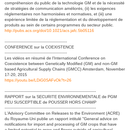
compréhension du public de la technologie GM et de la nécessité
de stratégies de communication améliorés, (ii) les exigences
réglementaires non harmonisées et normatives, et (iii) une
expérience limitée de la réglementation et du développement de
produits au sein de certains programmes du secteur public.
http://pubs.acs.org/doi/10.1021/acs.jafc.5b05116
-------------------------------------------
CONFERENCE sur la COEXISTENCE
-------------------------------------------
Les vidéos en résumé de l'International Conference on
Coexistence between Genetically Modified (GM) and non-GM
based Agricultural Supply Chains (GMCC) Amsterdam, November
17-20, 2015
https://youtu.be/LDiG0SAFvOk?t=26
---------------------------------------------------------------
RAPPORT sur la SECURITE ENVIRONNEMENTALE de PGM
PEU SUSCEPTIBLE de POUSSER HORS CHAMP
---------------------------------------------------------------
L'Advisory Committee on Releases to the Environment (ACRE)
du Royaume-Uni publie un rapport intitulé "General advice on
notifications for import and processing of GM crops that have
a limited potential to grow and flower outside of agricultural